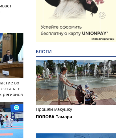
ивает
х
БЛОГИ
частие во
ызстана с
х регионов
Прошли макушку
ПОПОВА Тамара