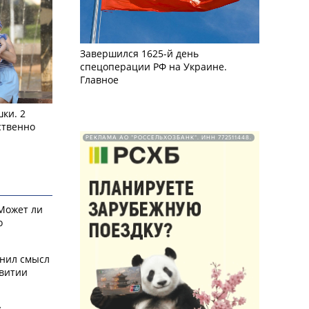
Завершился 1625-й день
спецоперации РФ на Украине.
Главное
ки. 2
ственно
РЕКЛАМА АО "РОССЕЛЬХОЗБАНК". ИНН 772511448.
 Может ли
о
снил смысл
звитии
у