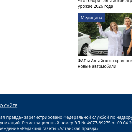
Что говорят алтайские аг
урожае 2026 года
Медицина
ФАПы Алтайского края по
новые автомобили
О САЙТЕ
я правда» зарегистрировано Федеральной службой по надзору
уникаций. Регистрационный номер ЭЛ № ФС77-89275 от 09.04.2
реждение «Редакция газеты «Алтайская правда»