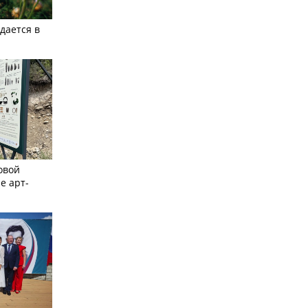
дается в
овой
е арт-