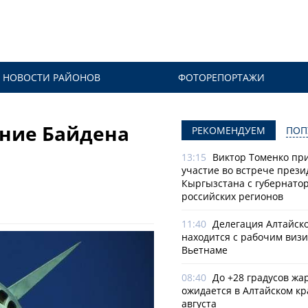
НОВОСТИ РАЙОНОВ
ФОТОРЕПОРТАЖИ
ание Байдена
РЕКОМЕНДУЕМ
ПОП
13:15
Виктор Томенко пр
участие во встрече прези
Кыргызстана с губернато
российских регионов
11:40
Делегация Алтайско
находится с рабочим визи
Вьетнаме
08:40
До +28 градусов жа
ожидается в Алтайском кр
августа