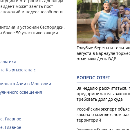
титуции и отстранить Дональда
езидент может занять пост
олномочий и недееспособности,
питолия и устроили беспорядки.
 более 50 участников акции
Голубые береты и тельняш
августа в Барнауле торже
отметили День ВДВ
илактики
нта Кыргызстана с
ВОПРОС-ОТВЕТ
пионата Азии в Монголии
За неделю рассчитаться.
 уличного освещения
предприниматель законн
требовать долг до суда
Российский эксперт объя
закона о комплексном ра
е. Главное
территорий
е. Главное
Эксперт объяснил, почем