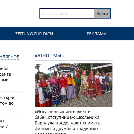
ZEITUNG FÜR DICH
РЕКЛАМА
«ЭТНО - МЫ»
УЛЯРНОЕ
инял
дента
рами
го края
том во
«Искусанный» интеллект и
баба-«отступница»: школьники
ры
Барнаула продолжают снимать
ае 7
фильмы о дружбе и традициях