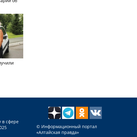
рарии об
лучили
 в сфере
© Информационный портал
025
«Алтайская правда»