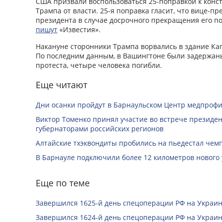
США призвали воспользоваться 25-поправкой к конс
Трампа от власти. 25-я поправка гласит, что вице-пр
президента в случае досрочного прекращения его п
пишут
«Известия».
Накануне сторонники Трампа ворвались в здание Ка
По последним данным, в Вашингтоне были задержаны
протеста, четыре человека погибли.
Еще читают
Дни осанки пройдут в Барнаульском Центр медпроф
Виктор Томенко принял участие во встрече президе
губернаторами российских регионов
Алтайские тхэквондиты пробились на пьедестал чем
В Барнауле подключили более 12 километров нового
Еще по теме
Завершился 1625-й день спецоперации РФ на Украин
Завершился 1624-й день спецоперации РФ на Украин