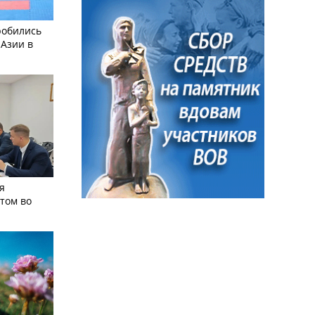
робились
 Азии в
я
том во