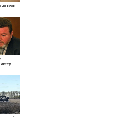
тил село
в
 актер