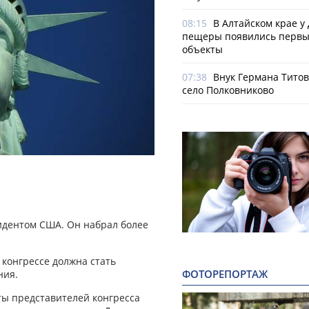
08:15
В Алтайском крае у
пещеры появились первы
объекты
07:38
Внук Германа Титов
село Полковниково
идентом США. Он набрал более
конгрессе должна стать
ФОТОРЕПОРТАЖ
ния.
ты представителей конгресса