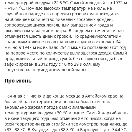
о
температурой воздуха +22,6
С. Самый холодный – в 1972-м
о
– +16,1
С. Помимо высоких температур, на июль, не
случайно в народе его нарекли грозовиком, приходится
наибольшее количество ливневых грозовых дождей,
сопровождающихся локальным выпадением града и
шквалистым усилением ветра. В среднем в течение июля
отмечается шесть дней с грозой. По среднемноголетним
значениям количество выпавших осадков составляет 64
мм, но в 1947-м их выпало 254,4 мм, что поставило этот год
на первое место по количеству вылившегося дождя. Самый
продолжительный период сухой, без осадков погоды был
зафиксирован в 2012 году с 10 по 29 июля, ему
сопутствовал период аномальной жары.
Про июнь
Начиная с 1 июня и до конца месяца в Алтайском крае на
большей части территории региона была отмечена
аномально жаркая погода с максимальными
о
температурами воздуха +30
С и выше. Самый жаркий день
в июне текущего года был отмечен 29-го числа, когда на
всей территории края столбики термометров поднялись до
о
о
о
+33…38
С. В Кулунде – до +38,8
С, в Барнауле – до +34,4
С.