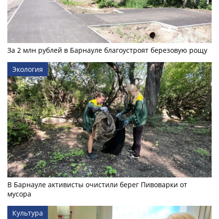
За 2 млн рублей в Барнауле благоустроят березовую рощу
Экология
В Барнауле активисты очистили берег Пивоварки от
мусора
Культура