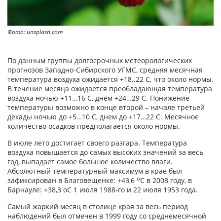
Фото: unsplash.com
По данным группы долгосрочных метеорологических
прогнозов Западно-Сибирского УГМС, средняя месячная
температура воздуха ожидается +18..22 С, что около нормы.
В течение месяца ожидается преобладающая температура
воздуха ночью +11…16 С, днем +24…29 С. Понижение
температуры возможно в конце второй – начале третьей
декады ночью до +5…10 С, днем до +17…22 С. Месячное
количество осадков предполагается около нормы.
В июле лето достигает своего разгара. Температура
воздуха повышается до самых высоких значений за весь
год, выпадает самое большое количество влаги.
Абсолютный температурный максимум в крае был
о
зафиксирован в Благовещенке: +43,6
С в 2008 году, в
Барнауле: +38,3 оС 1 июля 1988-го и 22 июля 1953 года.
Самый жаркий месяц в столице края за весь период
наблюдений был отмечен в 1999 году со среднемесячной