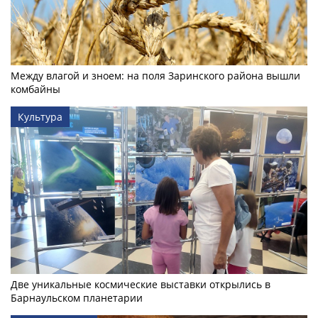
Между влагой и зноем: на поля Заринского района вышли
комбайны
Культура
Две уникальные космические выставки открылись в
Барнаульском планетарии