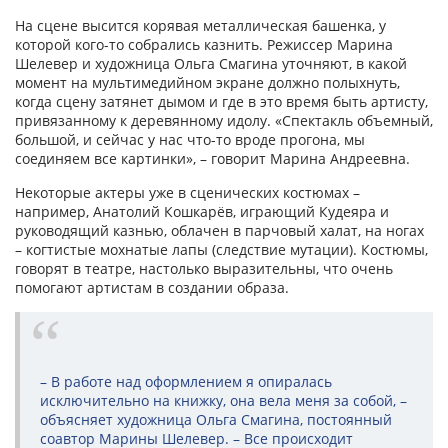
На сцене высится корявая металлическая башенка, у
которой кого-то собрались казнить. Режиссер Марина
Шелевер и художница Ольга Смагина уточняют, в какой
момент на мультимедийном экране должно полыхнуть,
когда сцену затянет дымом и где в это время быть артисту,
привязанному к деревянному идолу. «Спектакль объемный,
большой, и сейчас у нас что-то вроде прогона, мы
соединяем все картинки», – говорит Марина Андреевна.
Некоторые актеры уже в сценических костюмах –
например, Анатолий Кошкарёв, играющий Кудеяра и
руководящий казнью, облачен в парчовый халат, на ногах
– когтистые мохнатые лапы (следствие мутации). Костюмы,
говорят в театре, настолько выразительны, что очень
помогают артистам в создании образа.
– В работе над оформлением я опиралась
исключительно на книжку, она вела меня за собой, –
объясняет художница Ольга Смагина, постоянный
соавтор Марины Шелевер. – Все происходит