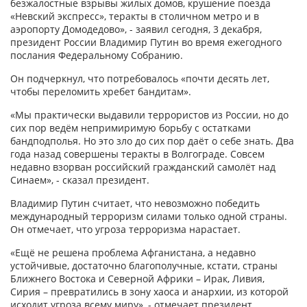
безжалостные взрывы жилых домов, крушение поезда
«Невский экспресс», теракты в столичном метро и в
аэропорту Домодедово», - заявил сегодня, 3 декабря,
президент России Владимир Путин во время ежегодного
послания Федеральному Собранию.
Он подчеркнул, что потребовалось «почти десять лет,
чтобы переломить хребет бандитам».
«Мы практически выдавили террористов из России, но до
сих пор ведём непримиримую борьбу с остатками
бандподполья. Но это зло до сих пор даёт о себе знать. Два
года назад совершены теракты в Волгограде. Совсем
недавно взорван российский гражданский самолёт над
Синаем», - сказал президент.
Владимир Путин считает, что невозможно победить
международный терроризм силами только одной страны.
Он отмечает, что угроза терроризма нарастает.
«Ещё не решена проблема Афганистана, а недавно
устойчивые, достаточно благополучные, кстати, страны
Ближнего Востока и Северной Африки – Ирак, Ливия,
Сирия – превратились в зону хаоса и анархии, из которой
исходит угроза всему миру», - отмечает президент.