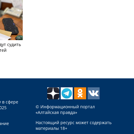
дут судить
тей
 в сфере
© Информационный портал
025
«Алтайская правда»
Настоящий ресурс может содержать
ание
материалы 18+