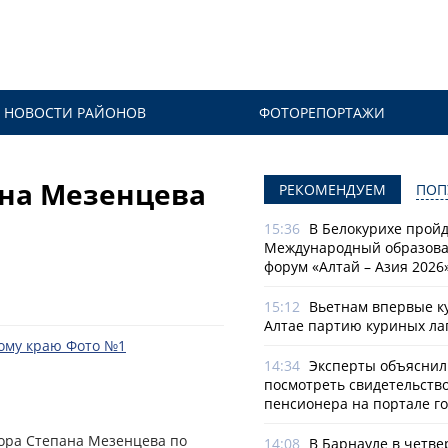
НОВОСТИ РАЙОНОВ
ФОТОРЕПОРТАЖИ
ана Мезенцева
РЕКОМЕНДУЕМ
ПОП
15:36
В Белокурихе пройде
Международный образов
форум «Алтай – Азия 2026
15:12
Вьетнам впервые к
Алтае партию куриных ла
14:34
Эксперты объяснили
посмотреть свидетельств
пенсионера на портале го
ора Степана Мезенцева по
14:08
В Барнауле в четве