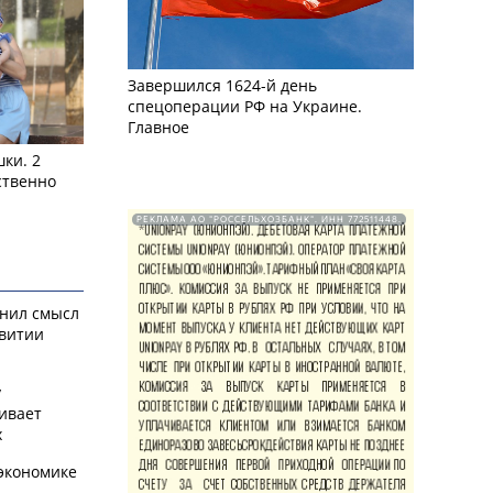
Завершился 1624-й день
спецоперации РФ на Украине.
Главное
ки. 2
ственно
РЕКЛАМА АО "РОССЕЛЬХОЗБАНК". ИНН 772511448.
снил смысл
звитии
у
ивает
х
экономике