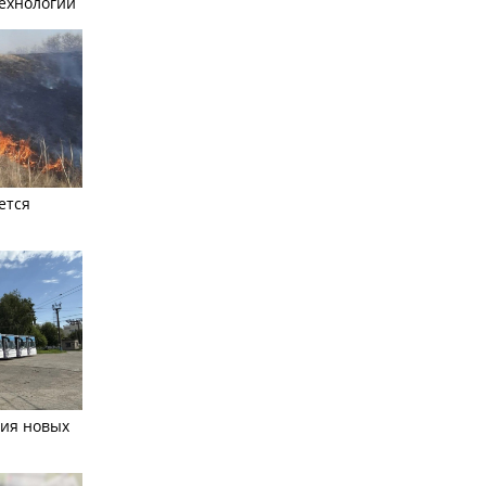
ехнологий
ется
тия новых