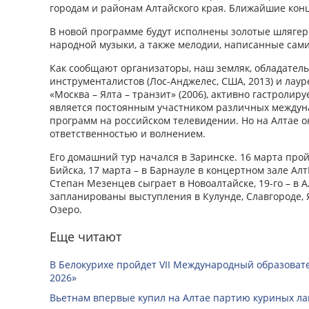
городам и районам Алтайского края. Ближайшие конц
В новой программе будут исполнены золотые шлягер
народной музыки, а также мелодии, написанные сам
Как сообщают организаторы, наш земляк, обладатель
инструменталистов (Лос-Анджелес, США, 2013) и лаур
«Москва – Ялта – транзит» (2006), активно гастролиру
является постоянным участником различных междун
программ на российском телевидении. Но на Алтае он
ответственностью и волнением.
Его домашний тур начался в Заринске. 16 марта про
Бийска, 17 марта – в Барнауле в концертном зале АлтГ
Степан Мезенцев сыграет в Новоалтайске, 19-го – в А
запланированы выступления в Кулунде, Славгороде, 
Озеро.
Еще читают
В Белокурихе пройдет VII Международный образоват
2026»
Вьетнам впервые купил на Алтае партию куриных ла