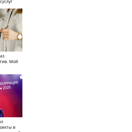
суслуг
аз
тив. Мой
ил
оекты в