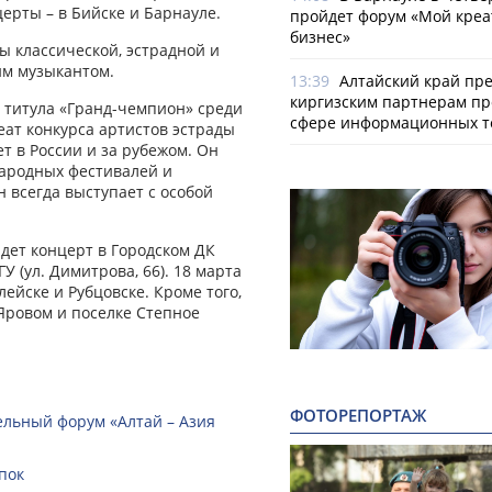
ерты – в Бийске и Барнауле.
пройдет форум «Мой креа
бизнес»
ы классической, эстрадной и
им музыкантом.
13:39
Алтайский край пр
киргизским партнерам пр
 титула «Гранд-чемпион» среди
сфере информационных т
еат конкурса артистов эстрады
ет в России и за рубежом. Он
ародных фестивалей и
 всегда выступает с особой
йдет концерт в Городском ДК
У (ул. Димитрова, 66). 18 марта
лейске и Рубцовске. Кроме того,
Яровом и поселке Степное
ФОТОРЕПОРТАЖ
ельный форум «Алтай – Азия
пок