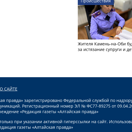
Происшествия
Жителя Камень-на-Оби бу
за истязание супруги и де
О САЙТЕ
я правда» зарегистрировано Федеральной службой по надзору
уникаций. Регистрационный номер ЭЛ № ФС77-89275 от 09.04.2
реждение «Редакция газеты «Алтайская правда»
олько при указании активной гиперссылки на сайт. Использов
едакция газеты «Алтайская правда»