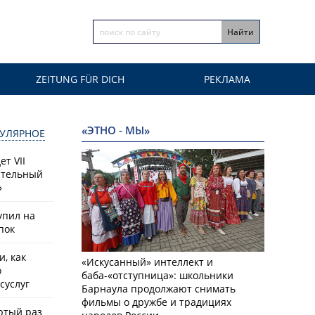
ZEITUNG FÜR DICH
РЕКЛАМА
«ЭТНО - МЫ»
УЛЯРНОЕ
т VII
ательный
»
упил на
пок
, как
«Искусанный» интеллект и
о
баба-«отступница»: школьники
суслуг
Барнаула продолжают снимать
фильмы о дружбе и традициях
ртый раз