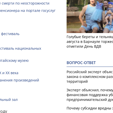
е смерти по неосторожности
пенсионера на портале госуслуг
 фестиваль
Голубые береты и тельняш
августа в Барнауле торже
отметили День ВДВ
естиваль национальных
лтайскому музею
ВОПРОС-ОТВЕТ
Российский эксперт объя
 и XX века
закона о комплексном ра
ранения произведений
территорий
Эксперт объяснил, почем
финансовая поддержка уб
предпринимательский ду
альный зал
Почему субсидии вредны 
году