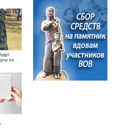
будут
ерти по
о