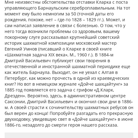
Мне неизвестны обстоятельства отставки Кларка с поста
управляющего Барнаульским сереброплавильным. На тот
момент ему было немногим за 50 (точной даты его
рождения, похоже, нет – где-то 1828 – 1829 гг.). Может, и
сам написал заявление в связи с болезнью. О том, что у
него тогда возникли проблемы со здоровьем, вашему
покорному слуге рассказывал крупнейший советский
историк шахматной композиции московский мастер
Евгений Умнов (писавший о Кларке в своей книге
«Шахматная задача XIX века», М., 1960 г.). В 1884-м
Дмитрий Васильевич публикует свои творения в
отечественной и иностранной шахматной периодике еще
как житель Барнаула. Выходит, он не уехал с Алтая в
Петербург, как можно прочесть в одной из краеведческих
книг? Но вот в немецком журнале «Дойче шахцайтунг» за
1885 год появляется его задача с грифом «Д.Кларк,
Дрезден». Вероятно, здесь, в административном центре
Саксонии, Дмитрий Васильевич и окончил свои дни в 1886-
м. А своей страсти к сочинительству шахматных ребусов он
был верен до конца! Попробуйте разгадать его прекрасную
двухходовку, увидевшую свет в «Дойче шахцайтунг» в июне
1886-го, незадолго до смерти героя нашего рассказа.