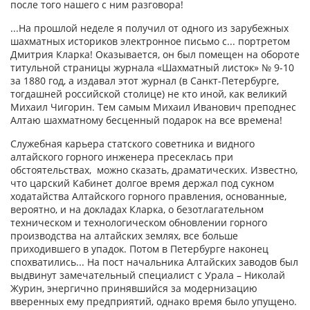
после того нашего с ним разговора!
...На прошлой неделе я получил от одного из зарубежных
шахматных историков электронное письмо с... портретом
Дмитрия Кларка! Оказывается, он был помещен на обороте
титульной страницы журнала «Шахматный листок» № 9-10
за 1880 год, а издавал этот журнал (в Санкт-Петербурге,
тогдашней российской столице) не кто иной, как великий
Михаил Чигорин. Тем самым Михаил Иванович преподнес
Алтаю шахматному бесценный подарок на все времена!
Служебная карьера статского советника и видного
алтайского горного инженера пресеклась при
обстоятельствах, можно сказать, драматических. Известно,
что царский Кабинет долгое время держал под сукном
ходатайства Алтайского горного правления, основанные,
вероятно, и на докладах Кларка, о безотлагательном
техническом и технологическом обновлении горного
производства на алтайских землях, все больше
приходившего в упадок. Потом в Петербурге наконец
спохватились... На пост начальника Алтайских заводов был
выдвинут замечательный специалист с Урала – Николай
Журин, энергично принявшийся за модернизацию
вверенных ему предприятий, однако время было упущено.