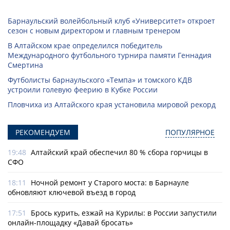
Барнаульский волейбольный клуб «Университет» откроет
сезон с новым директором и главным тренером
В Алтайском крае определился победитель
Международного футбольного турнира памяти Геннадия
Смертина
Футболисты барнаульского «Темпа» и томского КДВ
устроили голевую феерию в Кубке России
Пловчиха из Алтайского края установила мировой рекорд
РЕКОМЕНДУЕМ
ПОПУЛЯРНОЕ
19:48
Алтайский край обеспечил 80 % сбора горчицы в
СФО
18:11
Ночной ремонт у Старого моста: в Барнауле
обновляют ключевой въезд в город
17:51
Брось курить, езжай на Курилы: в России запустили
онлайн-­площадку «Давай бросать»