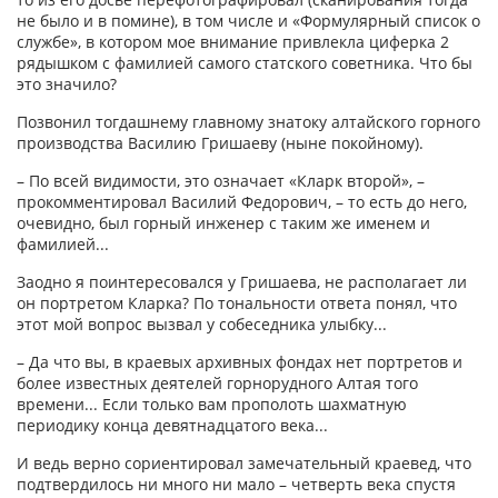
не было и в помине), в том числе и «Формулярный список о
службе», в котором мое внимание привлекла циферка 2
рядышком с фамилией самого статского советника. Что бы
это значило?
Позвонил тогдашнему главному знатоку алтайского горного
производства Василию Гришаеву (ныне покойному).
– По всей видимости, это означает «Кларк второй», –
прокомментировал Василий Федорович, – то есть до него,
очевидно, был горный инженер с таким же именем и
фамилией...
Заодно я поинтересовался у Гришаева, не располагает ли
он портретом Кларка? По тональности ответа понял, что
этот мой вопрос вызвал у собеседника улыбку...
– Да что вы, в краевых архивных фондах нет портретов и
более известных деятелей горнорудного Алтая того
времени... Если только вам прополоть шахматную
периодику конца девятнадцатого века...
И ведь верно сориентировал замечательный краевед, что
подтвердилось ни много ни мало – четверть века спустя