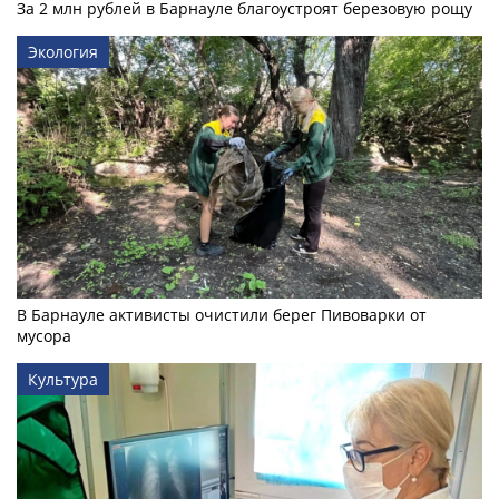
За 2 млн рублей в Барнауле благоустроят березовую рощу
Экология
В Барнауле активисты очистили берег Пивоварки от
мусора
Культура