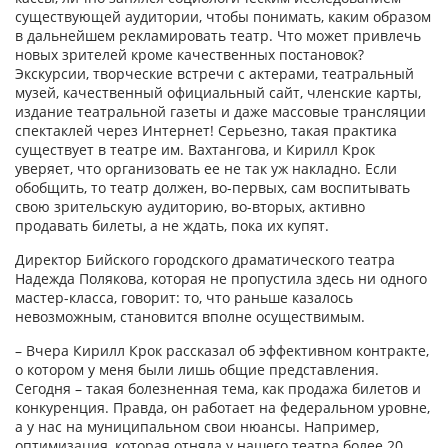
существующей аудитории, чтобы понимать, каким образом
в дальнейшем рекламировать театр. Что может привлечь
новых зрителей кроме качественных постановок?
Экскурсии, творческие встречи с актерами, театральный
музей, качественный официальный сайт, членские карты,
издание театральной газеты и даже массовые трансляции
спектаклей через Интернет! Серьезно, такая практика
существует в театре им. Вахтангова, и Кирилл Крок
уверяет, что организовать ее не так уж накладно. Если
обобщить, то театр должен, во-первых, сам воспитывать
свою зрительскую аудиторию, во-вторых, активно
продавать билеты, а не ждать, пока их купят.
Директор Бийского городского драматического театра
Надежда Полякова, которая не пропустила здесь ни одного
мастер-класса, говорит: то, что раньше казалось
невозможным, становится вполне осуществимым.
– Вчера Кирилл Крок рассказал об эффективном контракте,
о котором у меня были лишь общие представления.
Сегодня – такая болезненная тема, как продажа билетов и
конкуренция. Правда, он работает на федеральном уровне,
а у нас на муниципальном свои нюансы. Например,
оптимизация, которая отняла у нашего театра более 20