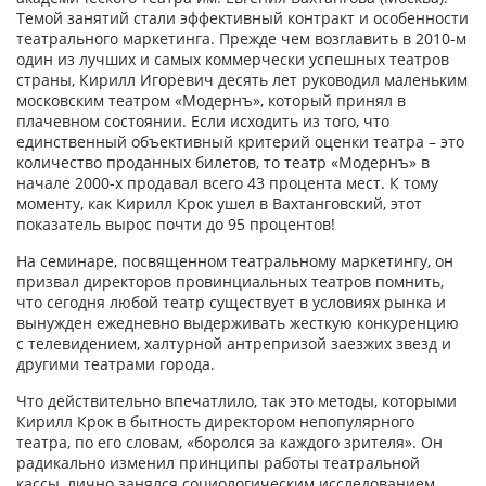
Темой занятий стали эффективный контракт и особенности
театрального маркетинга. Прежде чем возглавить в 2010-м
один из лучших и самых коммерчески успешных театров
страны, Кирилл Игоревич десять лет руководил маленьким
московским театром «Модернъ», который принял в
плачевном состоянии. Если исходить из того, что
единственный объективный критерий оценки театра – это
количество проданных билетов, то театр «Модернъ» в
начале 2000-х продавал всего 43 процента мест. К тому
моменту, как Кирилл Крок ушел в Вахтанговский, этот
показатель вырос почти до 95 процентов!
На семинаре, посвященном театральному маркетингу, он
призвал директоров провинциальных театров помнить,
что сегодня любой театр существует в условиях рынка и
вынужден ежедневно выдерживать жесткую конкуренцию
с телевидением, халтурной антрепризой заезжих звезд и
другими театрами города.
Что действительно впечатлило, так это методы, которыми
Кирилл Крок в бытность директором непопулярного
театра, по его словам, «боролся за каждого зрителя». Он
радикально изменил принципы работы театральной
кассы, лично занялся социологическим исследованием