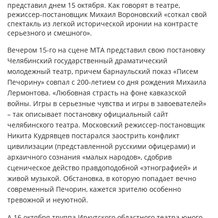
представил днем 15 октября. Как говорят в театре,
режиссер-постановщик Михаил Вороновский «соткал свой
спектакль из легкой исторической иронии на контрасте
серьезного и смешного».
Вечером 15-го на сцене МТА представил свою постановку
Челябинский государственный драматический
молодежный театр, причем барнаульский показ «Писем
Печорину» совпал с 200-летием со дня рождения Михаила
Лермонтова. «Любовная страсть на фоне кавказской
войны. Игры в серьезные чувства и игры в завоевателей»
– так описывает постановку официальный сайт
челябинского театра. Московский режиссер-постановщик
Никита Кудрявцев постарался заострить конфликт
цивилизации (представленной русскими офицерами) и
архаичного сознания «малых народов», сдобрив
сценическое действо правдоподобной «этнографией» и
живой музыкой. Обстановка, в которую попадает вечно
современный Печорин, кажется зрителю особенно
тревожной и неуютной.
А 16 октября труппа Иркутского областного театра юного