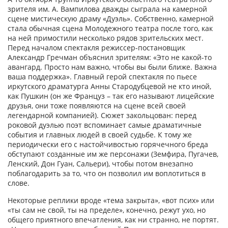
зрителя им. А. Вампилова дважды сыграла на камерной
сцене мистическую драму «Дуэль». Собственно, камерной
стала обычная сцена Молодежного театра после того, как
на ней примостили несколько рядов зрительских мест.
Перед началом спектакля режиссер-постановщик
Александр Гречман объяснил зрителям: «Это не какой-то
авангард. Просто нам важно, чтобы вы были ближе. Важна
ваша поддержка». Главный герой спектакля по пьесе
иркутского драматурга Анны Стародубцевой не кто иной,
как Пушкин (он же Француз – так его называют лицейские
друзья, они тоже появляются на сцене всей своей
легендарной компанией). Сюжет закольцован: перед
роковой дуэлью поэт вспоминает самые драматичные
события и главных людей в своей судьбе. К тому же
периодически его с настойчивостью горячечного бреда
обступают созданные им же персонажи (Земфира, Пугачев,
Ленский, Дон Гуан, Сальери), чтобы потом внезапно
поблагодарить за то, что он позволил им воплотиться в
слове.
Некоторые реплики вроде «тема закрыта», «вот псих» или
«ты сам не свой, ты на пределе», конечно, режут ухо, но
общего приятного впечатления, как ни странно, не портят.