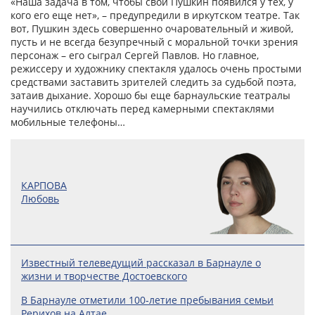
«Наша задача в том, чтобы свой Пушкин появился у тех, у
кого его еще нет», – предупредили в иркутском театре. Так
вот, Пушкин здесь совершенно очаровательный и живой,
пусть и не всегда безупречный с моральной точки зрения
персонаж – его сыграл Сергей Павлов. Но главное,
режиссеру и художнику спектакля удалось очень простыми
средствами заставить зрителей следить за судьбой поэта,
затаив дыхание. Хорошо бы еще барнаульские театралы
научились отключать перед камерными спектаклями
мобильные телефоны…
КАРПОВА
Любовь
Известный телеведущий рассказал в Барнауле о
жизни и творчестве Достоевского
В Барнауле отметили 100‑летие пребывания семьи
Рерихов на Алтае