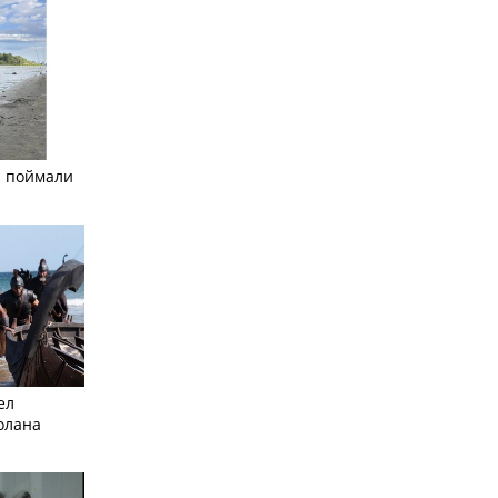
а поймали
ел
олана