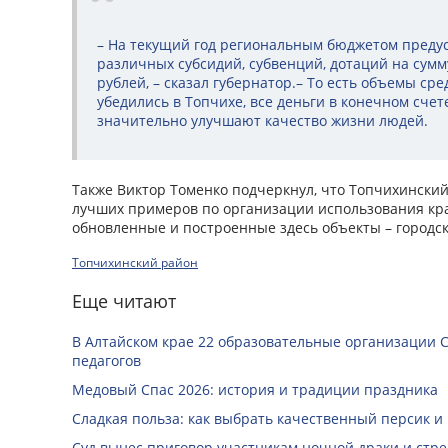
– На текущий год региональным бюджетом преду
различных субсидий, субвенций, дотаций на сум
рублей, – сказал губернатор.– То есть объемы сре
убедились в Топчихе, все деньги в конечном счете
значительно улучшают качество жизни людей.
Также Виктор Томенко подчеркнул, что Топчихинский
лучших примеров по организации использования кр
обновленные и построенные здесь объекты – городск
Топчихинский район
Еще читают
В Алтайском крае 22 образовательные организации 
педагогов
Медовый Спас 2026: история и традиции праздника
Сладкая польза: как выбрать качественный персик и
Суд вынес приговор участникам ночной драки и стре