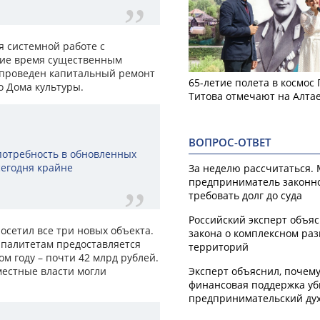
я системной работе с
ние время существенным
, проведен капитальный ремонт
65-летие полета в космос
 Дома культуры.
Титова отмечают на Алта
ВОПРОС-ОТВЕТ
 потребность в обновленных
сегодня крайне
За неделю рассчитаться.
предприниматель законн
требовать долг до суда
Российский эксперт объя
осетил все три новых объекта.
закона о комплексном ра
ипалитетам предоставляется
территорий
 году – почти 42 млрд рублей.
Эксперт объяснил, почем
местные власти могли
финансовая поддержка уб
предпринимательский ду