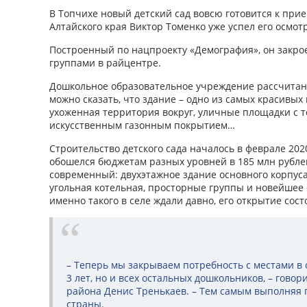
В Топчихе новый детский сад вовсю готовится к прие
Алтайского края Виктор Томенко уже успел его осмот
Построенный по нацпроекту «Демография», он закро
группами в райцентре.
Дошкольное образовательное учреждение рассчитано
можно сказать, что здание – одно из самых красивых
ухоженная территория вокруг, уличные площадки с 
искусственным газонным покрытием…
Строительство детского сада началось в феврале 202
обошелся бюджетам разных уровней в 185 млн рубле
современный: двухэтажное здание основного корпуса
угольная котельная, просторные группы и новейшее
именно такого в селе ждали давно, его открытие сос
– Теперь мы закрываем потребность с местами в са
3 лет, но и всех остальных дошкольников, – говор
района Денис Тренькаев. – Тем самым выполняя
страны.