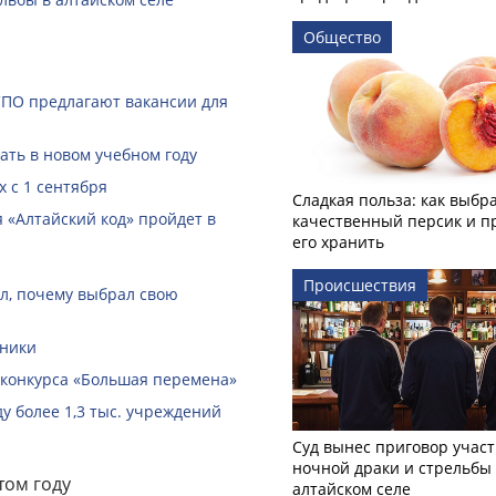
Общество
СПО предлагают вакансии для
ать в новом учебном году
 с 1 сентября
Сладкая польза: как выбр
 «Алтайский код» пройдет в
качественный персик и п
его хранить
Происшествия
ал, почему выбрал свою
вники
 конкурса «Большая перемена»
ду более 1,3 тыс. учреждений
Суд вынес приговор учас
ночной драки и стрельбы
том году
алтайском селе