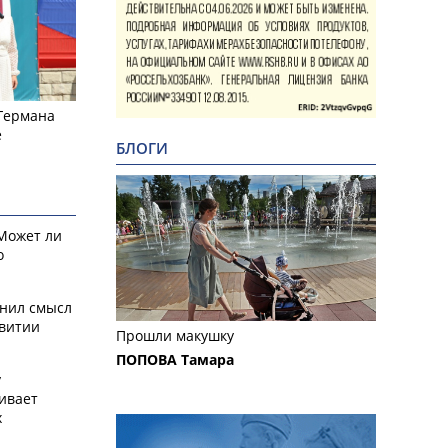
 Германа
е
БЛОГИ
 Может ли
о
снил смысл
звитии
Прошли макушку
ПОПОВА Тамара
у
ивает
х