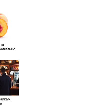
ать
равильно
тникам
 в