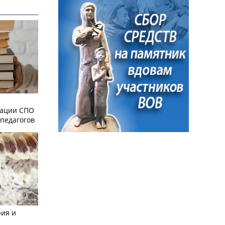
зации СПО
педагогов
рия и