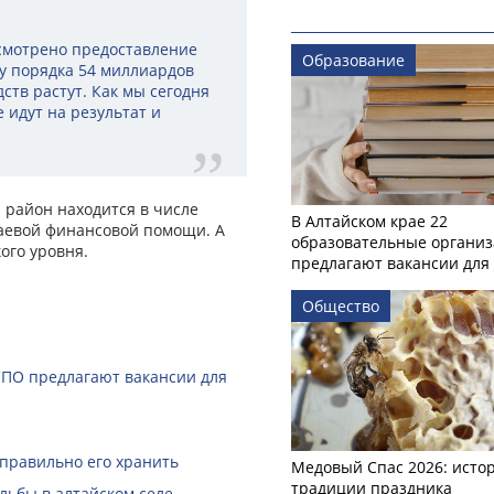
смотрено предоставление
Образование
му порядка 54 миллиардов
дств растут. Как мы сегодня
 идут на результат и
 район находится в числе
В Алтайском крае 22
аевой финансовой помощи. А
образовательные органи
ого уровня.
предлагают вакансии для 
Общество
СПО предлагают вакансии для
 правильно его хранить
Медовый Спас 2026: исто
традиции праздника
льбы в алтайском селе