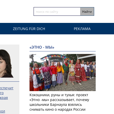
ZEITUNG FÜR DICH
РЕКЛАМА
«ЭТНО - МЫ»
еспечит
го
Кокошники, руны и тухья: проект
 края
«Этно -мы» рассказывает, почему
школьники Барнаула взялись
снимать кино о народах России
кол