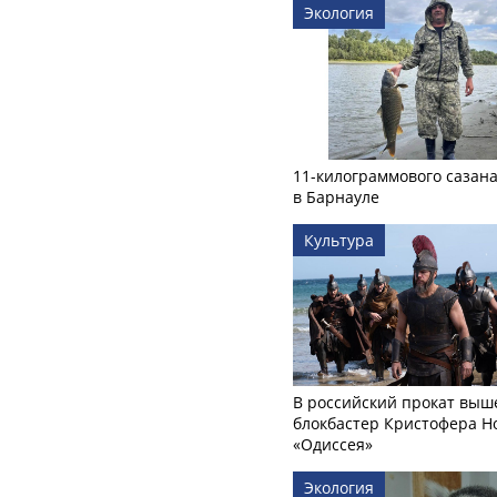
Экология
11-килограммового сазан
в Барнауле
Культура
В российский прокат выш
блокбастер Кристофера Н
«Одиссея»
Экология