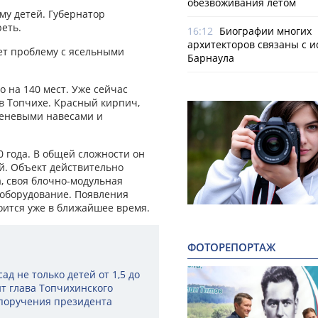
обезвоживания летом
му детей. Губернатор
реть.
16:12
Биографии многих
архитекторов связаны с 
ет проблему с ясельными
Барнаула
 на 140 мест. Уже сейчас
 в Топчихе. Красный кирпич,
теневыми навесами и
0 года. В общей сложности он
й. Объект действительно
, своя блочно-модульная
 оборудование. Появления
тоится уже в ближайшее время.
ФОТОРЕПОРТАЖ
д не только детей от 1,5 до
ит глава Топчихинского
 поручения президента