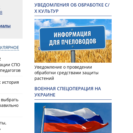
УВЕДОМЛЕНИЯ ОБ ОБРАБОТКЕ С/
т
Х КУЛЬТУР
98
риалы
УЛЯРНОЕ
2
зации СПО
Уведомление о проведении
педагогов
обработки средствами защиты
растений
: история
ВОЕННАЯ СПЕЦОПЕРАЦИЯ НА
УКРАИНЕ
к выбрать
равильно
ты,
ь