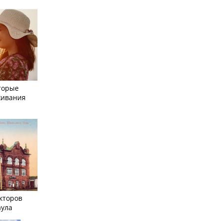
торые
живания
кторов
аула