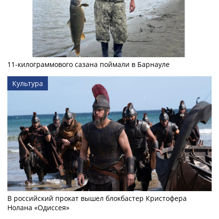
11-килограммового сазана поймали в Барнауле
Культура
В российский прокат вышел блокбастер Кристофера
Нолана «Одиссея»