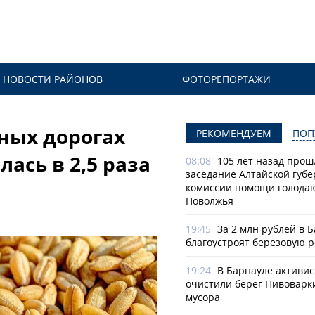
НОВОСТИ РАЙОНОВ
ФОТОРЕПОРТАЖИ
ных дорогах
РЕКОМЕНДУЕМ
ПОП
ась в 2,5 раза
08:08
105 лет назад прош
заседание Алтайской губе
комиссии помощи голод
Поволжья
19:45
За 2 млн рублей в 
благоустроят березовую 
19:24
В Барнауле активи
очистили берег Пивоварк
мусора