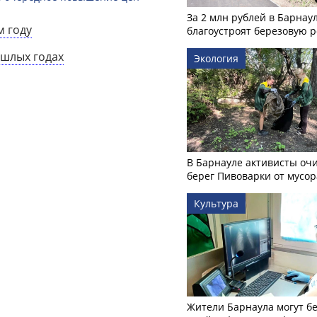
За 2 млн рублей в Барнау
м году
благоустроят березовую 
ошлых годах
Экология
В Барнауле активисты оч
берег Пивоварки от мусор
Культура
Жители Барнаула могут бе