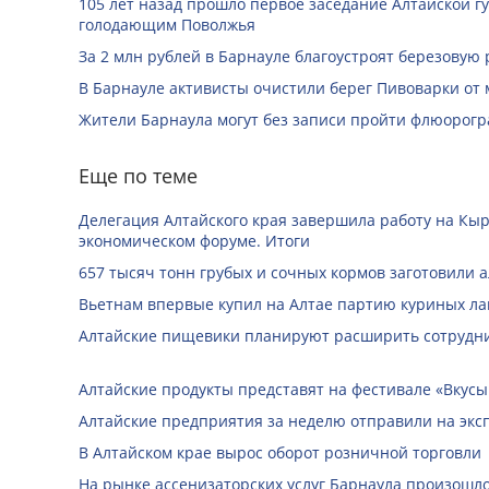
105 лет назад прошло первое заседание Алтайской 
голодающим Поволжья
За 2 млн рублей в Барнауле благоустроят березовую
В Барнауле активисты очистили берег Пивоварки от 
Жители Барнаула могут без записи пройти флюорог
Еще по теме
Делегация Алтайского края завершила работу на Кы
экономическом форуме. Итоги
657 тысяч тонн грубых и сочных кормов заготовили 
Вьетнам впервые купил на Алтае партию куриных ла
Алтайские пищевики планируют расширить сотрудни
Алтайские продукты представят на фестивале «Вкусы
Алтайские предприятия за неделю отправили на экс
В Алтайском крае вырос оборот розничной торговли
На рынке ассенизаторских услуг Барнаула произош