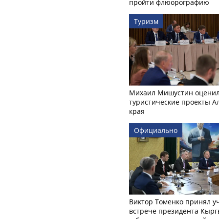
пройти флюорографию
Туризм
Михаил Мишустин оцени
туристические проекты А
края
Официально
Виктор Томенко принял у
встрече президента Кырг