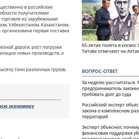
щественно в российские
 области получателями
я торговля из зарубежными
ом, Узбекистаном, Казахстаном,
а организована первая поставка
65-летие полета в космос
езной дороги, рост погрузки
Титова отмечают на Алта
изации новых производств, а
тысячу тонн различных грузов,
ВОПРОС-ОТВЕТ
За неделю рассчитаться.
предприниматель законн
требовать долг до суда
Российский эксперт объя
 всю экономику
закона о комплексном ра
территорий
Эксперт объяснил, почем
финансовая поддержка уб
предпринимательский ду