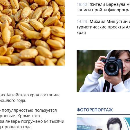
18:40
Жители Барнаула мо
записи пройти флюорогр
14:23
Михаил Мишустин 
туристические проекты А
края
гах Алтайского края составила
рошлого года.
ФОТОРЕПОРТАЖ
о популярностью пользуется
рновые. Кроме того,
за январь погружено 64 тысячи
д прошлого года.