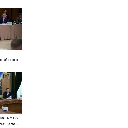
л
лтайского
частие во
ызстана с