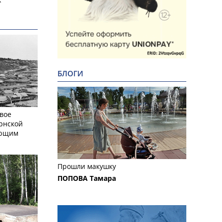
БЛОГИ
вое
рнской
ающим
Прошли макушку
ПОПОВА Тамара