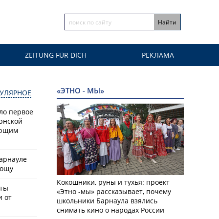
ZEITUNG FÜR DICH
РЕКЛАМА
«ЭТНО - МЫ»
УЛЯРНОЕ
ло первое
рнской
ающим
Барнауле
рощу
Кокошники, руны и тухья: проект
сты
«Этно -мы» рассказывает, почему
и от
школьники Барнаула взялись
снимать кино о народах России