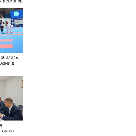
х регионов
робились
 Азии в
я
том во