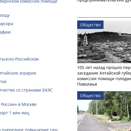
губернской комиссии помощи
 рощу
мусора
Общество
рафию
ргызско-Российском
105 лет назад прошло пер
алтайские аграрии
заседание Алтайской губе
комиссии помощи голод
пок
Поволжья
чество со странами ЕАЭС
Общество
 России» в Москве
порт 1 млн яиц
ло очередное повышение цен