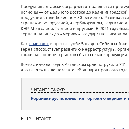
Продукция алтайских аграриев отправляется преиму
регионы — от Дальнего Востока до Калининградской
продукции стали более чем 50 регионов. Развиваетс
странами: Белоруссией, Азербайджаном, Таджикистан
КНР, Монголией, Турцией и другими. В 2021 году был
зерна в Латинскую Америку – государство Никарагуа.
Как
отмечают
в пресс-службе Западно-Сибирской жел
зерна способствует развитию инфраструктуры, орган
также расширению рынков сбыта сельхозпродукции.
Всего с начала года в Алтайском крае погрузили 741 
что на 36% выше показателей января прошлого года.
ЧИТАЙТЕ ТАКЖЕ:
Коронавирус повлиял на торговлю зерном и
Еще читают