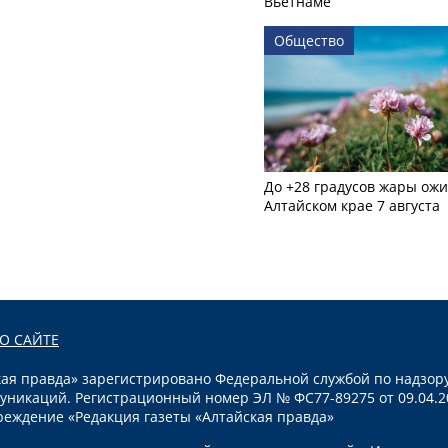
Вьетнаме
Общество
До +28 градусов жары ожи
Алтайском крае 7 августа
О САЙТЕ
я правда» зарегистрировано Федеральной службой по надзору
уникаций. Регистрационный номер ЭЛ № ФС77-89275 от 09.04.2
реждение «Редакция газеты «Алтайская правда»