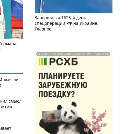
Завершился 1625-й день
спецоперации РФ на Украине.
Главное
 Германа
е
РЕКЛАМА АО "РОССЕЛЬХОЗБАНК". ИНН 772511448.
 Может ли
о
снил смысл
звитии
у
ивает
х