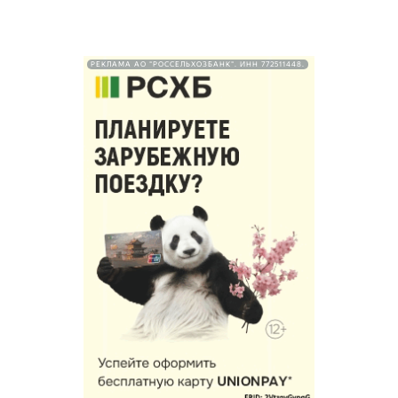
РЕКЛАМА АО "РОССЕЛЬХОЗБАНК". ИНН 772511448.