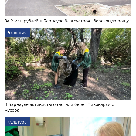
За 2 млн рублей в Барнауле благоустроят березовую рощу
Экология
В Барнауле активисты очистили берег Пивоварки от
мусора
Культура