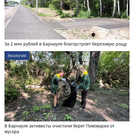
За 2 млн рублей в Барнауле благоустроят березовую рощу
Экология
В Барнауле активисты очистили берег Пивоварки от
мусора