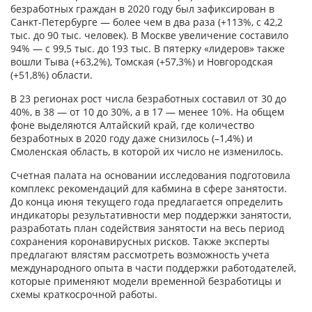
безработных граждан в 2020 году был зафиксирован в
Санкт-Петербурге — более чем в два раза (+113%, с 42,2
тыс. до 90 тыс. человек). В Москве увеличение составило
94% — с 99,5 тыс. до 193 тыс. В пятерку «лидеров» также
вошли Тыва (+63,2%), Томская (+57,3%) и Новгородская
(+51,8%) области.
В 23 регионах рост числа безработных составил от 30 до
40%, в 38 — от 10 до 30%, а в 17 — менее 10%. На общем
фоне выделяются Алтайский край, где количество
безработных в 2020 году даже снизилось (–1,4%) и
Смоленская область, в которой их число не изменилось.
Счетная палата на основании исследования подготовила
комплекс рекомендаций для кабмина в сфере занятости.
До конца июня текущего года предлагается определить
индикаторы результативности мер поддержки занятости,
разработать план содействия занятости на весь период
сохранения коронавирусных рисков. Также эксперты
предлагают влястям рассмотреть возможность учета
международного опыта в части поддержки работодателей,
которые применяют модели временной безработицы и
схемы краткосрочной работы.