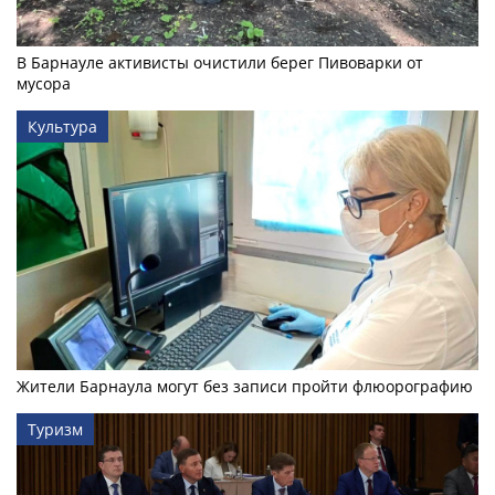
В Барнауле активисты очистили берег Пивоварки от
мусора
Культура
Жители Барнаула могут без записи пройти флюорографию
Туризм