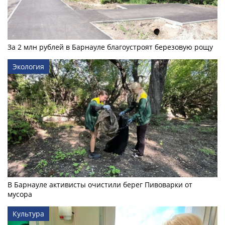
За 2 млн рублей в Барнауле благоустроят березовую рощу
Экология
В Барнауле активисты очистили берег Пивоварки от
мусора
Культура