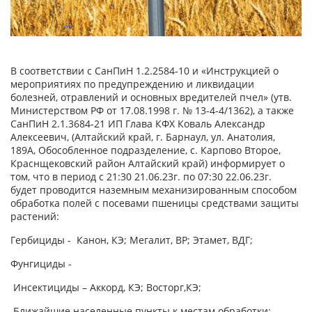
В соответствии с СанПиН 1.2.2584-10 и «Инструкцией о
мероприятиях по предупреждению и ликвидации
болезней, отравлений и основных вредителей пчел» (утв.
Министерством РФ от 17.08.1998 г. № 13-4-4/1362), а также
СанПиН 2.1.3684-21 ИП Глава КФХ Коваль Александр
Алексеевич, (Алтайский край, г. Барнаул, ул. Анатолия,
189А, Обособленное подразделение, с. Карпово Второе,
Краснщековский район Алтайский край) информирует о
том, что в период с 21:30 21.06.23г. по 07:30 22.06.23г.
будет проводится наземным механизированным способом
обработка полей с посевами пшеницы средствами защиты
растений:
Гербициды - Канон, КЭ; Мегалит, ВР; Этамет, ВДГ;
Фунгициды -
Инсектициды – Аккорд, КЭ; Восторг,КЭ;
Ближайшие населенные пункты к местам обработки: