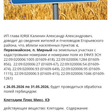
ИП глава К(Ф)Х Калинин Александр Александрович,
доводит до сведения жителей и пчеловодов Егорьевского
района, что, вблизи населённых пунктов:
с.
Первомайское, п. Мирный
на земельных участках с
кадастровыми номерами и номерами поля из ЕФИЗ ЗСН
22:09:020006:1005 (01609-418), 22:09:020006:1284 (01609-
856), 22:09:020006:27 (01609-67), 22:09:020006:54 (01609-
474), 22:09:020006:93 (01609-649), 22:09:020006:95 (01609-
1115), 22:09:020006:3 (01609-415), 22:09:020006:1046 (01609-
1261)
с 26.05.2026 по 31.05.2026,
будет проводиться обработка
полей гербицидом:
Клетодим Плюс Микс, КЭ
действующее вещество: Клетодим. Содержание