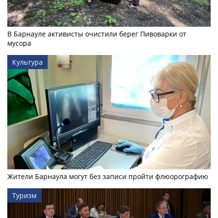
В Барнауле активисты очистили берег Пивоварки от
мусора
Культура
Жители Барнаула могут без записи пройти флюорографию
Туризм