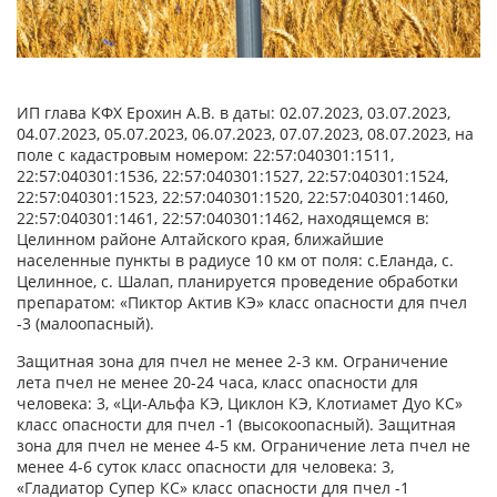
ИП глава КФХ Ерохин А.В. в даты: 02.07.2023, 03.07.2023,
04.07.2023, 05.07.2023, 06.07.2023, 07.07.2023, 08.07.2023, на
поле с кадастровым номером: 22:57:040301:1511,
22:57:040301:1536, 22:57:040301:1527, 22:57:040301:1524,
22:57:040301:1523, 22:57:040301:1520, 22:57:040301:1460,
22:57:040301:1461, 22:57:040301:1462, находящемся в:
Целинном районе Алтайского края, ближайшие
населенные пункты в радиусе 10 км от поля: с.Еланда, с.
Целинное, с. Шалап, планируется проведение обработки
препаратом: «Пиктор Актив КЭ» класс опасности для пчел
-3 (малоопасный).
Защитная зона для пчел не менее 2-3 км. Ограничение
лета пчел не менее 20-24 часа, класс опасности для
человека: 3, «Ци-Альфа КЭ, Циклон КЭ, Клотиамет Дуо КС»
класс опасности для пчел -1 (высокоопасный). Защитная
зона для пчел не менее 4-5 км. Ограничение лета пчел не
менее 4-6 суток класс опасности для человека: 3,
«Гладиатор Супер КС» класс опасности для пчел -1