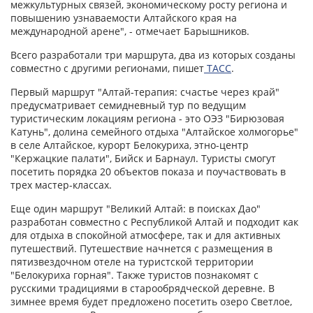
межкультурных связей, экономическому росту региона и
повышению узнаваемости Алтайского края на
международной арене", - отмечает Барышников.
Всего разработали три маршрута, два из которых созданы
совместно с другими регионами, пишет
ТАСС
.
Первый маршрут "Алтай-терапия: счастье через край"
предусматривает семидневный тур по ведущим
туристическим локациям региона - это ОЭЗ "Бирюзовая
Катунь", долина семейного отдыха "Алтайское холмогорье"
в селе Алтайское, курорт Белокуриха, этно-центр
"Кержацкие палати", Бийск и Барнаул. Туристы смогут
посетить порядка 20 объектов показа и поучаствовать в
трех мастер-классах.
Еще один маршрут "Великий Алтай: в поисках Дао"
разработан совместно с Республикой Алтай и подходит как
для отдыха в спокойной атмосфере, так и для активных
путешествий. Путешествие начнется с размещения в
пятизвездочном отеле на туристской территории
"Белокуриха горная". Также туристов познакомят с
русскими традициями в старообрядческой деревне. В
зимнее время будет предложено посетить озеро Светлое,