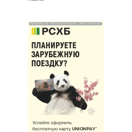
РЕКЛАМА АО "РОССЕЛЬХОЗБАНК". ИНН 772511448.