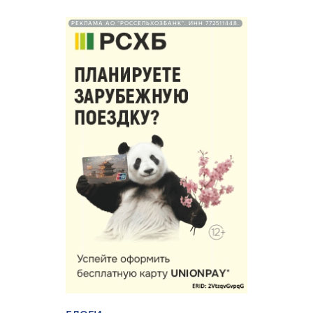
РЕКЛАМА АО "РОССЕЛЬХОЗБАНК". ИНН 772511448.