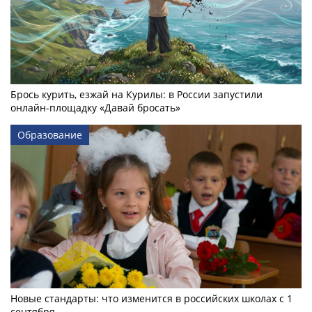
Брось курить, езжай на Курилы: в России запустили
онлайн-­площадку «Давай бросать»
Образование
Новые стандарты: что изменится в российских школах с 1
сентября