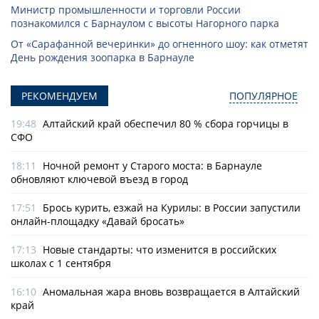
Министр промышленности и торговли России
познакомился с Барнаулом с высоты Нагорного парка
От «Сарафанной вечеринки» до огненного шоу: как отметят
День рождения зоопарка в Барнауле
РЕКОМЕНДУЕМ
ПОПУЛЯРНОЕ
19:48
Алтайский край обеспечил 80 % сбора горчицы в
СФО
18:11
Ночной ремонт у Старого моста: в Барнауле
обновляют ключевой въезд в город
17:51
Брось курить, езжай на Курилы: в России запустили
онлайн-­площадку «Давай бросать»
17:13
Новые стандарты: что изменится в российских
школах с 1 сентября
16:10
Аномальная жара вновь возвращается в Алтайский
край