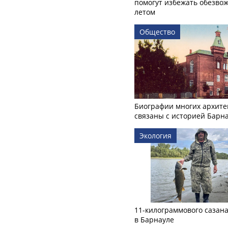
помогут избежать обезво
летом
Общество
Биографии многих архите
связаны с историей Барн
Экология
11-килограммового сазан
в Барнауле