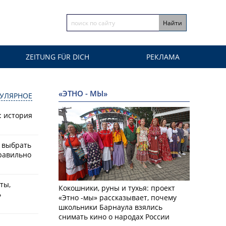
ZEITUNG FÜR DICH
РЕКЛАМА
«ЭТНО - МЫ»
УЛЯРНОЕ
: история
к выбрать
равильно
ты,
Кокошники, руны и тухья: проект
ь
«Этно -мы» рассказывает, почему
школьники Барнаула взялись
снимать кино о народах России