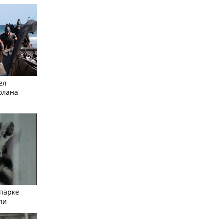
ел
олана
опарке
ли