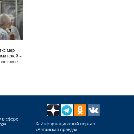
екс мер
мателей –
етинговых
 в сфере
© Информационный портал
025
«Алтайская правда»