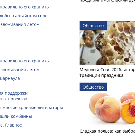
 правильно его хранить
льбы в алтайском селе
безвоживания летом
Общество
 правильно его хранить
безвоживания летом
Медовый Спас 2026: исто
традиции праздника
 Барнаула
Общество
ля поддержки
вых проектов
ть многие краевые литераторы
вышли комбайны
е. Главное
Сладкая польза: как выбр