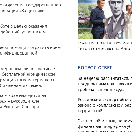
е отделение Государственного
операции «Защитники
.
боте с целью оказания
действий, участникам
65-летие полета в космос
овой помощи, сократить время
Титова отмечают на Алта
валифицированной
ВОПРОС-ОТВЕТ
 мероприятий, в том числе
ы бесплатной юридической
За неделю рассчитаться.
ормационных материалов в
предприниматель законн
 и членам их семей.
требовать долг до суда
ком крае находится на
Российский эксперт объя
рая – руководителя
закона о комплексном ра
а Виталия Снесаря.
территорий
Эксперт объяснил, почем
финансовая поддержка уб
предпринимательский ду