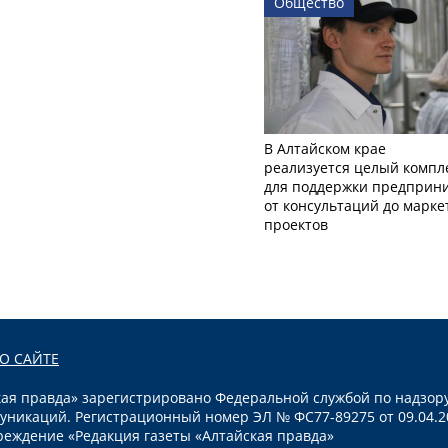
Общество
В Алтайском крае
реализуется целый компл
для поддержки предприни
от консультаций до марк
проектов
О САЙТЕ
я правда» зарегистрировано Федеральной службой по надзору
уникаций. Регистрационный номер ЭЛ № ФС77-89275 от 09.04.2
реждение «Редакция газеты «Алтайская правда»