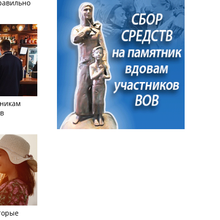
равильно
тникам
 в
торые