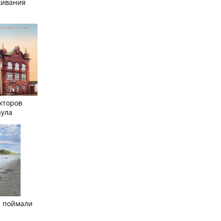
живания
кторов
аула
а поймали