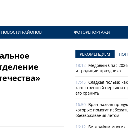
НОВОСТИ РАЙОНОВ
ФОТОРЕПОРТАЖИ
нальное
РЕКОМЕНДУЕМ
ПОП
тделение
18:12
Медовый Спас 2026
и традиции праздника
течества»
17:45
Сладкая польза: ка
качественный персик и п
его хранить
16:50
Врач назвал продук
которые помогут избежат
обезвоживания летом
16:12
Биографии многих