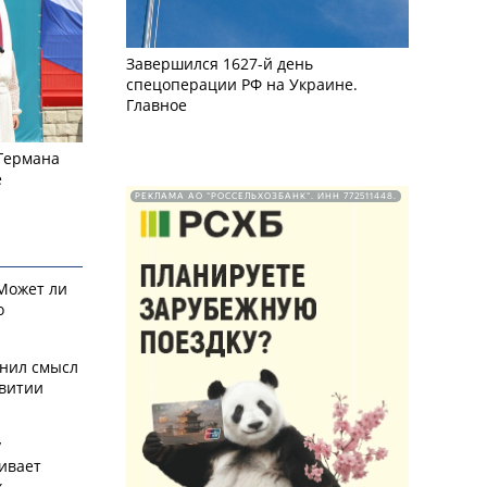
Завершился 1627-й день
спецоперации РФ на Украине.
Главное
 Германа
е
РЕКЛАМА АО "РОССЕЛЬХОЗБАНК". ИНН 772511448.
 Может ли
о
снил смысл
звитии
у
ивает
х