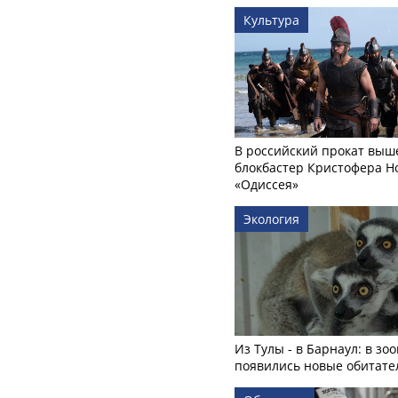
Культура
В российский прокат выш
блокбастер Кристофера Н
«Одиссея»
Экология
Из Тулы - в Барнаул: в зо
появились новые обитате