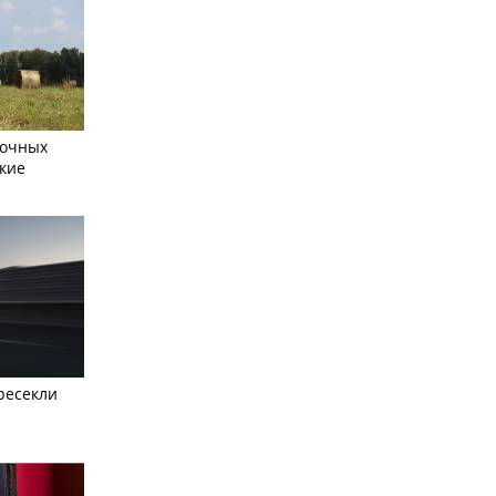
сочных
кие
ресекли