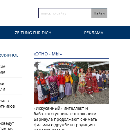
ZEITUNG FÜR DICH
РЕКЛАМА
«ЭТНО - МЫ»
УЛЯРНОЕ
кие
ода
рая
или
ля: в
отников
«Искусанный» интеллект и
баба-«отступница»: школьники
Барнаула продолжают снимать
роведут
фильмы о дружбе и традициях
Сырная