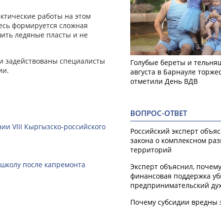
ктические работы на этом
десь формируется сложная
шить ледяные пласты и не
и задействованы специалисты
Голубые береты и тельняш
ии.
августа в Барнауле торже
отметили День ВДВ
ВОПРОС-ОТВЕТ
ии VIII Кыргызско-российского
Российский эксперт объя
закона о комплексном ра
территорий
 школу после капремонта
Эксперт объяснил, почем
финансовая поддержка уб
предпринимательский ду
Почему субсидии вредны 