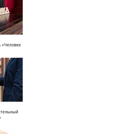
 «Человек
ательный
»