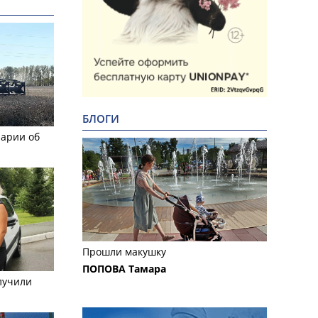
БЛОГИ
рарии об
Прошли макушку
ПОПОВА Тамара
лучили