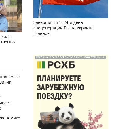
Завершился 1624-й день
спецоперации РФ на Украине.
Главное
ки. 2
ственно
РЕКЛАМА АО "РОССЕЛЬХОЗБАНК". ИНН 772511448.
снил смысл
звитии
у
ивает
х
экономике