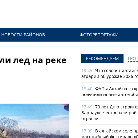
НОВОСТИ РАЙОНОВ
ФОТОРЕПОРТАЖИ
ли лед на реке
РЕКОМЕНДУЕМ
ПОП
19:45
Что говорят алтайс
аграрии об урожае 2026 г
18:40
ФАПы Алтайского к
получили новые автомоб
17:49
70 лет Дню строите
Барнауле чествовали раб
отрасли
17:09
В алтайском селе п
масштабный фестиваль «