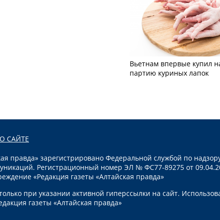
Вьетнам впервые купил н
партию куриных лапок
О САЙТЕ
я правда» зарегистрировано Федеральной службой по надзору
уникаций. Регистрационный номер ЭЛ № ФС77-89275 от 09.04.2
реждение «Редакция газеты «Алтайская правда»
олько при указании активной гиперссылки на сайт. Использов
едакция газеты «Алтайская правда»