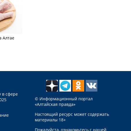
а Алтае
 в сфере
© Информационный портал
025
«Алтайская правда»
Настоящий ресурс может содержать
ание
материалы 18+
Пожалуйста, ознакомьтесь с нашей