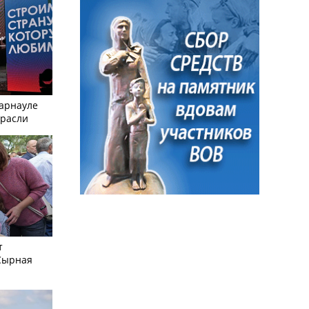
Барнауле
трасли
т
Сырная