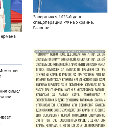
Завершился 1626-й день
спецоперации РФ на Украине.
Главное
 Германа
е
РЕКЛАМА АО "РОССЕЛЬХОЗБАНК". ИНН 772511448.
 Может ли
о
снил смысл
звитии
у
ивает
х