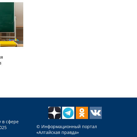
ия
в
 в сфере
© Информационный портал
025
«Алтайская правда»