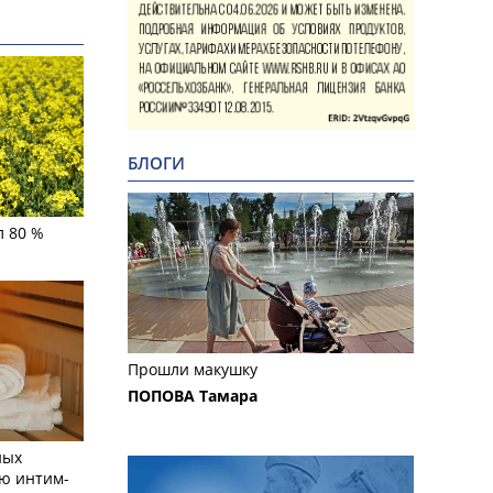
БЛОГИ
л 80 %
Прошли макушку
ПОПОВА Тамара
ных
ю интим-