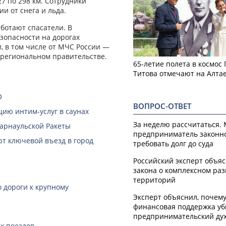
27 по 298 км. Сотрудники
и от снега и льда.
ботают спасатели. В
зопасности на дорогах
и, в том числе от МЧС России —
в региональном правительстве.
65-летие полета в космос
Титова отмечают на Алта
О
ВОПРОС-ОТВЕТ
ию интим-услуг в саунах
За неделю рассчитаться.
Барнаульской Ракеты
предприниматель законн
ют ключевой въезд в город
требовать долг до суда
Российский эксперт объя
закона о комплексном ра
территорий
 дороги к крупному
Эксперт объяснил, почем
финансовая поддержка уб
предпринимательский ду
х поездов