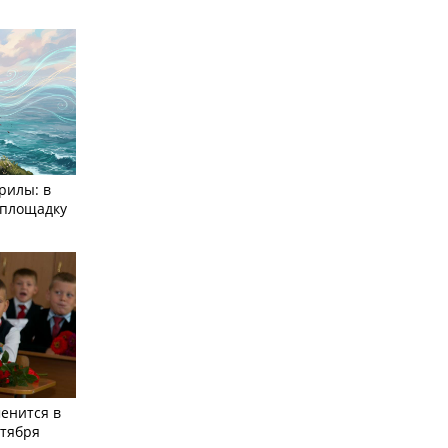
рилы: в
­площадку
енится в
нтября