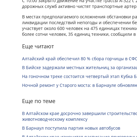
С 10:00 закрыто движение на участке трассы А-322 с 
дорожных служб активно чистят транспортные артери
В местах предполагаемого осложнения обстановки ра
ликвидации последствий непогоды и обеспечении бе
участвует около 600 человек на 475 единицах техник
более сотни человек, 35 единиц техники, сообщили 
Еще читают
Алтайский край обеспечил 80 % сбора горчицы в СФ
В Бийске задержали местных жительниц за организац
На гоночном треке состоится четвертый этап Кубка 
Ночной ремонт у Старого моста: в Барнауле обновля
Еще по теме
В Алтайском крае досрочно завершили строительство
животноводческому комплексу
В Барнаул поступила партия новых автобусов
В Алтайском крае изменится расписание пригородны