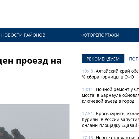
НОВОСТИ РАЙОНОВ
ФОТОРЕПОРТАЖИ
щен проезд на
РЕКОМЕНДУЕМ
ПОП
19:48
Алтайский край обе
% сбора горчицы в СФО
18:11
Ночной ремонт у С
моста: в Барнауле обновл
ключевой въезд в город
17:51
Брось курить, езжа
Курилы: в России запусти
онлайн-­площадку «Давай 
17:13
Новые стандарты: 