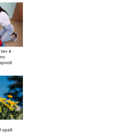
ок» в
по
тарной
й край