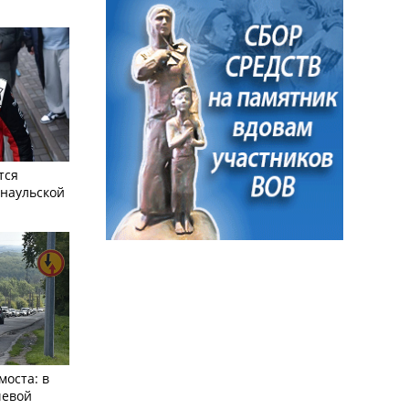
тся
рнаульской
моста: в
чевой