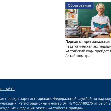
Образование
Первая межрегиональная
педагогическая экспедиц
«Алтайский код» пройдет 
Алтайском крае
О САЙТЕ
я правда» зарегистрировано Федеральной службой по надзору
уникаций. Регистрационный номер ЭЛ № ФС77-89275 от 09.04.2
реждение «Редакция газеты «Алтайская правда»