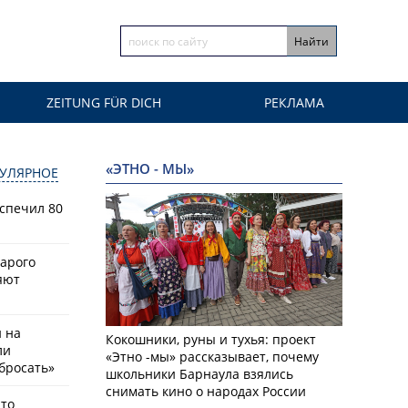
ZEITUNG FÜR DICH
РЕКЛАМА
«ЭТНО - МЫ»
УЛЯРНОЕ
спечил 80
тарого
яют
й на
Кокошники, руны и тухья: проект
ли
«Этно -мы» рассказывает, почему
бросать»
школьники Барнаула взялись
снимать кино о народах России
что