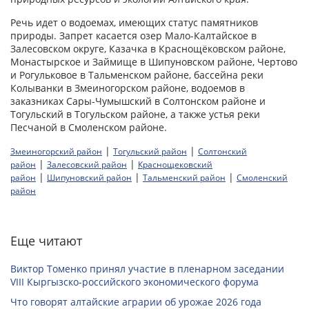
Речь идет о водоемах, имеющих статус памятников
природы. Запрет касается озер Мало-Калтайское в
Залесовском округе, Казачка в Краснощёковском районе,
Монастырское и Займище в Шипуновском районе, Чертово
и Рогульковое в Тальменском районе, бассейна реки
Колыванки в Змеиногорском районе, водоемов в
заказниках Сары-Чумышский в Солтонском районе и
Тогульский в Тогульском районе, а также устья реки
Песчаной в Смоленском районе.
|
|
Змеиногорский район
Тогульский район
Солтонский
|
|
район
Залесовский район
Краснощековский
|
|
|
район
Шипуновский район
Тальменский район
Смоленский
район
Еще читают
Виктор Томенко принял участие в пленарном заседании
VIII Кыргызско-российского экономического форума
Что говорят алтайские аграрии об урожае 2026 года