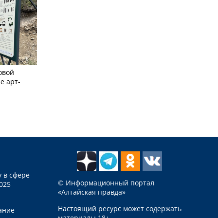
овой
е арт-
 в сфере
© Информационный портал
025
«Алтайская правда»
Настоящий ресурс может содержать
ание
материалы 18+