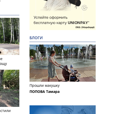
БЛОГИ
ле
рощу
Прошли макушку
ПОПОВА Тамара
истили