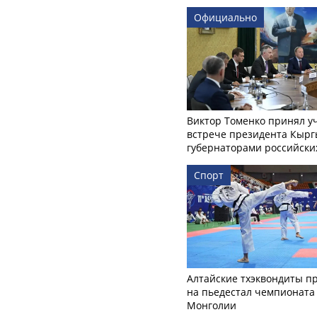
Официально
Виктор Томенко принял у
встрече президента Кырг
губернаторами российски
Спорт
Алтайские тхэквондиты п
на пьедестал чемпионата
Монголии