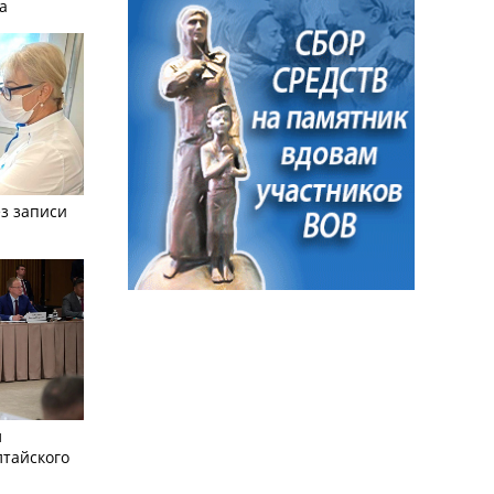
а
з записи
л
лтайского