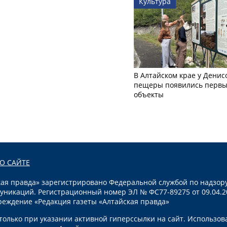
Культура
В Алтайском крае у Денис
пещеры появились первы
объекты
О САЙТЕ
я правда» зарегистрировано Федеральной службой по надзору
уникаций. Регистрационный номер ЭЛ № ФС77-89275 от 09.04.2
реждение «Редакция газеты «Алтайская правда»
олько при указании активной гиперссылки на сайт. Использов