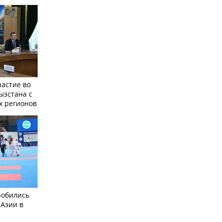
частие во
ызстана с
х регионов
робились
 Азии в