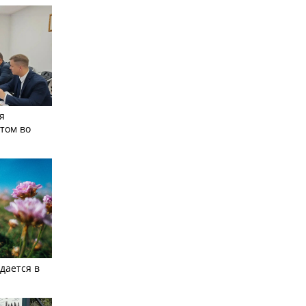
я
том во
дается в