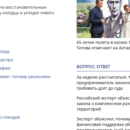
йно-восстановительным
 колодца и укладке нового
65-летие полета в космос
Титова отмечают на Алта
 рощу
мусора
ВОПРОС-ОТВЕТ
рафию
зывает, почему школьники
За неделю рассчитаться.
предприниматель законн
требовать долг до суда
Российский эксперт объя
закона о комплексном ра
территорий
х поездов
Эксперт объяснил, почем
финансовая поддержка уб
предпринимательский ду