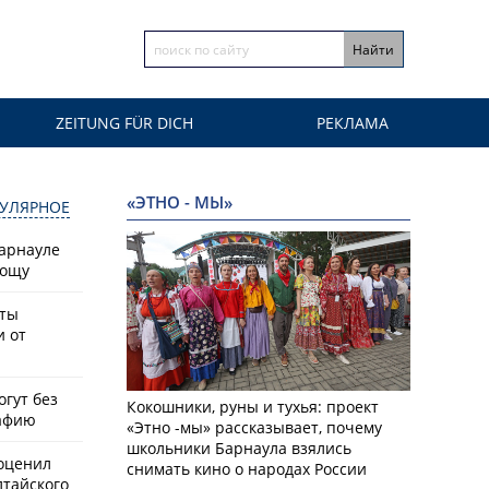
ZEITUNG FÜR DICH
РЕКЛАМА
«ЭТНО - МЫ»
УЛЯРНОЕ
Барнауле
рощу
сты
и от
гут без
Кокошники, руны и тухья: проект
афию
«Этно -мы» рассказывает, почему
школьники Барнаула взялись
оценил
снимать кино о народах России
лтайского