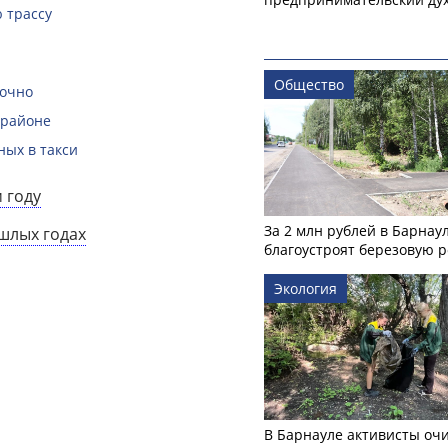
 трассу
Общество
рочно
 районе
ных в такси
 году
За 2 млн рублей в Барнау
ошлых годах
благоустроят березовую 
Экология
В Барнауле активисты оч