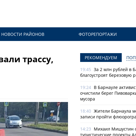
НОВОСТИ РАЙОНОВ
ФОТОРЕПОРТАЖИ
али трассу,
РЕКОМЕНДУЕМ
ПОП
19:45
За 2 млн рублей в 
благоустроят березовую 
19:24
В Барнауле активи
очистили берег Пивоварк
мусора
18:40
Жители Барнаула мо
записи пройти флюорогр
14:23
Михаил Мишустин 
туристические проекты А