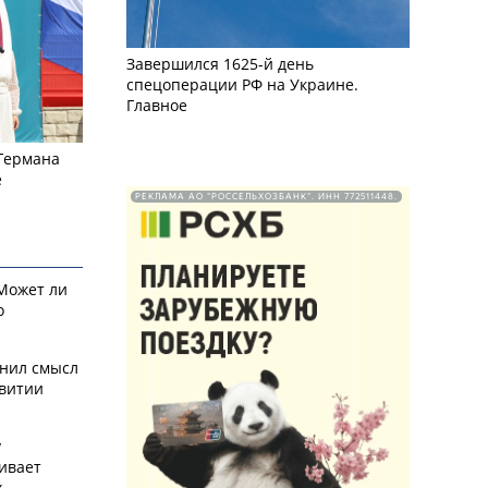
Завершился 1625-й день
спецоперации РФ на Украине.
Главное
 Германа
е
РЕКЛАМА АО "РОССЕЛЬХОЗБАНК". ИНН 772511448.
 Может ли
о
снил смысл
звитии
у
ивает
х