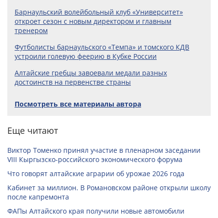
Барнаульский волейбольный клуб «Университет»
откроет сезон с новым директором и главным
тренером
Футболисты барнаульского «Темпа» и томского КДВ
устроили голевую феерию в Кубке России
Алтайские гребцы завоевали медали разных
достоинств на первенстве страны
Посмотреть все материалы автора
Еще читают
Виктор Томенко принял участие в пленарном заседании
VIII Кыргызско-российского экономического форума
Что говорят алтайские аграрии об урожае 2026 года
Кабинет за миллион. В Романовском районе открыли школу
после капремонта
ФАПы Алтайского края получили новые автомобили