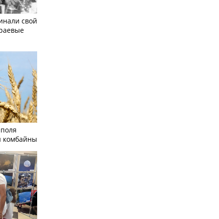
инали свой
краевые
 поля
и комбайны