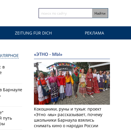
ZEITUNG FÜR DICH
РЕКЛАМА
«ЭТНО - МЫ»
УЛЯРНОЕ
: в
е
в Барнауле
ь
Кокошники, руны и тухья: проект
е"
«Этно -мы» рассказывает, почему
й путь
школьники Барнаула взялись
оры
снимать кино о народах России