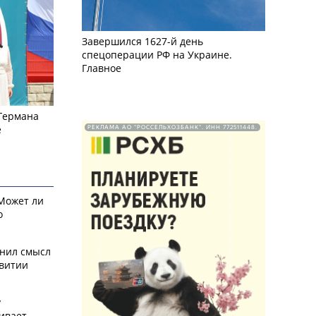
Завершился 1627-й день
спецоперации РФ на Украине.
Главное
 Германа
е
РЕКЛАМА АО "РОССЕЛЬХОЗБАНК". ИНН 772511448.
 Может ли
о
снил смысл
звитии
у
ивает