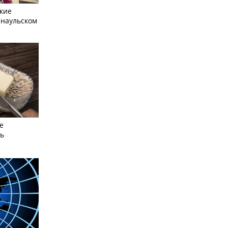
кие
рнаульском
е
сь