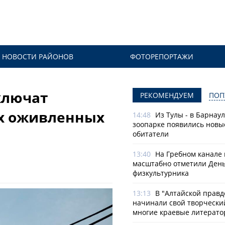
НОВОСТИ РАЙОНОВ
ФОТОРЕПОРТАЖИ
ключат
РЕКОМЕНДУЕМ
ПОП
их оживленных
14:48
Из Тулы - в Барнаул
зоопарке появились новы
обитатели
13:40
На Гребном канале 
масштабно отметили Ден
физкультурника
13:13
В "Алтайской правд
начинали свой творчески
многие краевые литерат