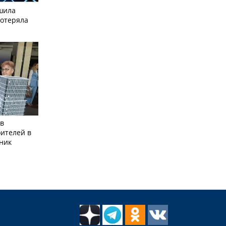
шила
потеряла
 в
оителей в
ник