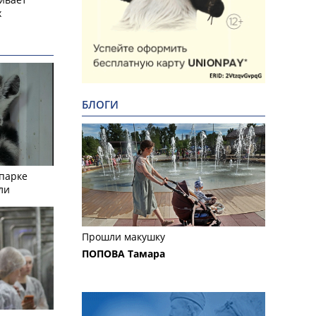
х
БЛОГИ
опарке
ли
Прошли макушку
ПОПОВА Тамара