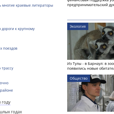
предпринимательский ду
ть многие краевые литераторы
Экология
 дороги к крупному
х поездов
Из Тулы - в Барнаул: в зо
 трассу
появились новые обитате
Общество
рочно
 районе
 году
ошлых годах