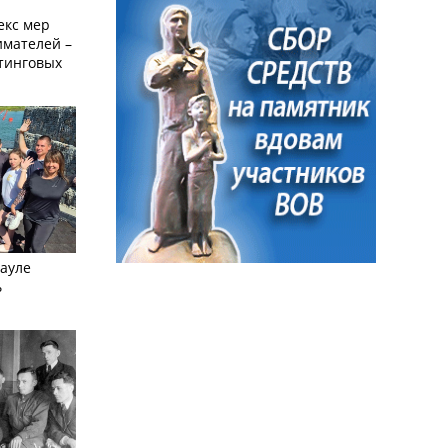
екс мер
мателей –
етинговых
науле
ь