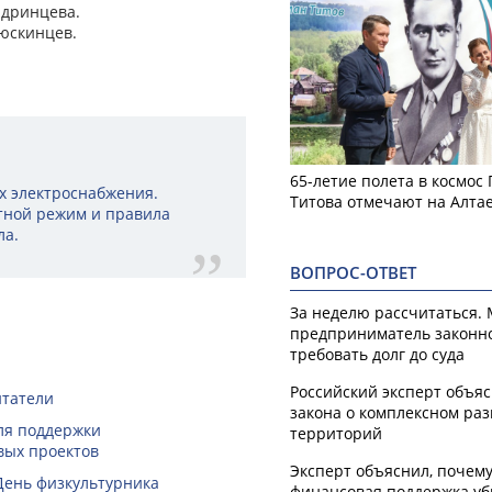
Ядринцева.
юскинцев.
65-летие полета в космос
х электроснабжения.
Титова отмечают на Алта
тной режим и правила
ла.
ВОПРОС-ОТВЕТ
За неделю рассчитаться.
предприниматель законн
требовать долг до суда
Российский эксперт объя
итатели
закона о комплексном ра
ля поддержки
территорий
вых проектов
Эксперт объяснил, почем
День физкультурника
финансовая поддержка уб