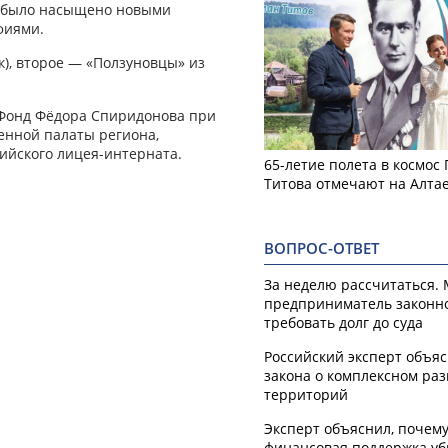
я было насыщено новыми
фиями.
к), второе — «Ползуновцы» из
Фонд Фёдора Спиридонова при
енной палаты региона,
ийского лицея-интерната.
65-летие полета в космос
Титова отмечают на Алта
ВОПРОС-ОТВЕТ
За неделю рассчитаться.
предприниматель законн
требовать долг до суда
Российский эксперт объя
закона о комплексном ра
территорий
Эксперт объяснил, почем
финансовая поддержка уб