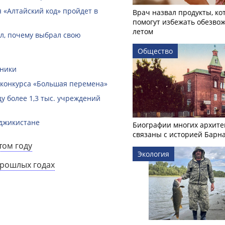
 «Алтайский код» пройдет в
Врач назвал продукты, ко
помогут избежать обезво
летом
ал, почему выбрал свою
Общество
вники
 конкурса «Большая перемена»
ду более 1,3 тыс. учреждений
аджикистане
Биографии многих архите
связаны с историей Барн
том году
Экология
прошлых годах