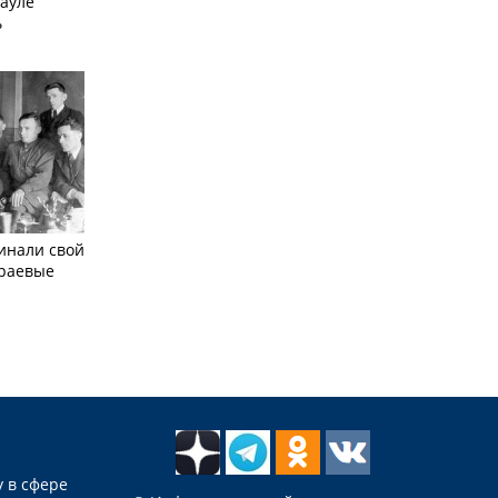
науле
ь
инали свой
краевые
 в сфере