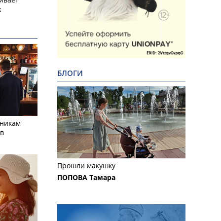
х
БЛОГИ
тникам
 в
Прошли макушку
ПОПОВА Тамара