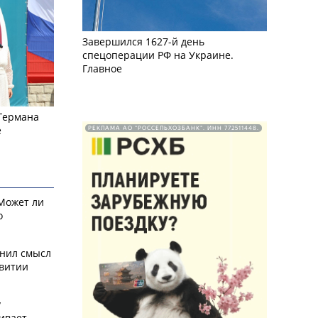
Завершился 1627-й день
спецоперации РФ на Украине.
Главное
 Германа
е
РЕКЛАМА АО "РОССЕЛЬХОЗБАНК". ИНН 772511448.
 Может ли
о
снил смысл
звитии
у
ивает