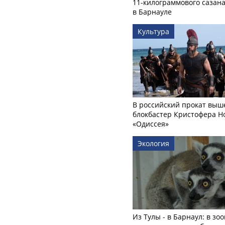
11-килограммового сазан
в Барнауле
Культура
В российский прокат выш
блокбастер Кристофера Н
«Одиссея»
Экология
Из Тулы - в Барнаул: в зо