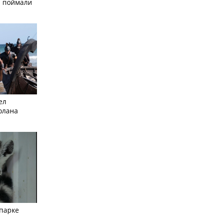
а поймали
ел
олана
опарке