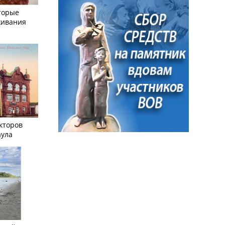
торые
живания
кторов
аула