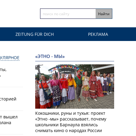
ZEITUNG FÜR DICH
РЕКЛАМА
«ЭТНО - МЫ»
УЛЯРНОЕ
ты,
ь
историей
Кокошники, руны и тухья: проект
ат вышел
«Этно -мы» рассказывает, почему
олана
школьники Барнаула взялись
снимать кино о народах России