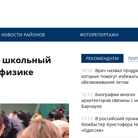
НОВОСТИ РАЙОНОВ
ФОТОРЕПОРТАЖИ
й школьный
РЕКОМЕНДУЕМ
ПОП
 физике
16:50
Врач назвал продук
которые помогут избежат
обезвоживания летом
16:12
Биографии многих
архитекторов связаны с 
Барнаула
15:15
В российский прок
блокбастер Кристофера Н
«Одиссея»