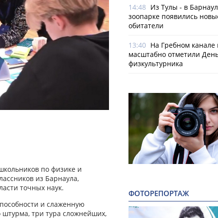
14:48
Из Тулы - в Барнаул
зоопарке появились новы
обитатели
13:40
На Гребном канале 
масштабно отметили Ден
физкультурника
школьников по физике и
лассников из Барнаула,
ласти точных наук.
ФОТОРЕПОРТАЖ
способности и слаженную
 штурма, три тура сложнейших,