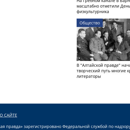
На Гребном канале в Бар
масштабно отметили Ден
физкультурника
Общество
В "Алтайской правде" нач
творческий путь многие 
литераторы
О САЙТЕ
я правда» зарегистрировано Федеральной службой по надзору