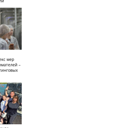
ли
екс мер
мателей –
етинговых