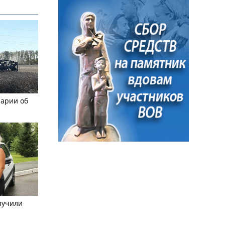
рарии об
лучили