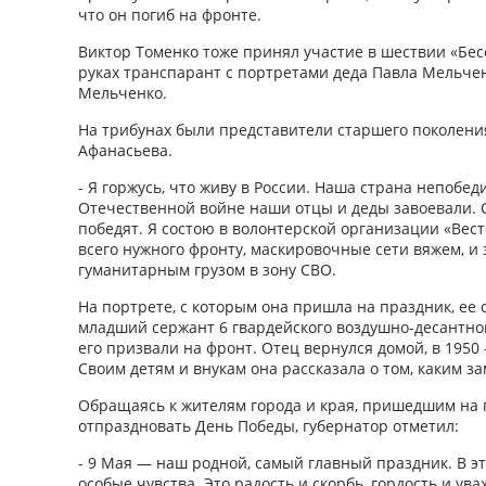
что он погиб на фронте.
Виктор Томенко тоже принял участие в шествии «Бес
руках транспарант с портретами деда Павла Мельче
Мельченко.
На трибунах были представители старшего поколени
Афанасьева.
- Я горжусь, что живу в России. Наша страна непобе
Отечественной войне наши отцы и деды завоевали. 
победят. Я состою в волонтерской организации «Вес
всего нужного фронту, маскировочные сети вяжем, и 
гуманитарным грузом в зону СВО.
На портрете, с которым она пришла на праздник, ее
младший сержант 6 гвардейского воздушно-десантного
его призвали на фронт. Отец вернулся домой, в 1950
Своим детям и внукам она рассказала о том, каким з
Обращаясь к жителям города и края, пришедшим на 
отпраздновать День Победы, губернатор отметил:
- 9 Мая — наш родной, самый главный праздник. В э
особые чувства. Это радость и скорбь, гордость и ув