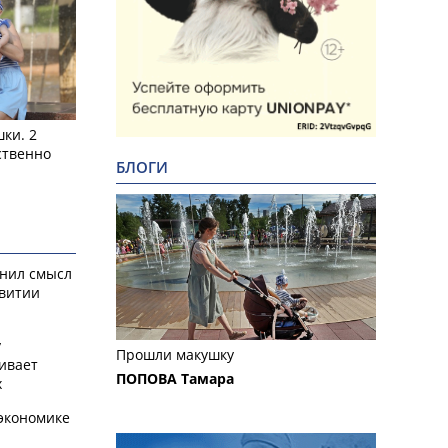
ки. 2
ственно
БЛОГИ
снил смысл
звитии
у
Прошли макушку
ивает
ПОПОВА Тамара
х
экономике