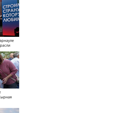
Барнауле
трасли
т
Сырная