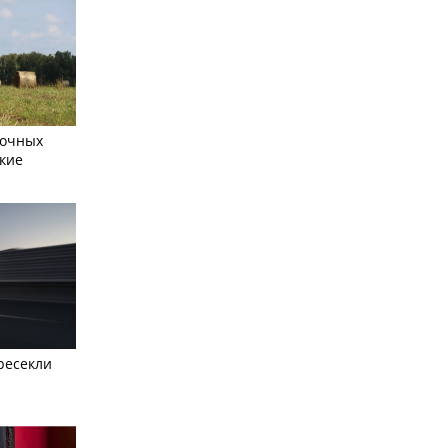
сочных
кие
ресекли