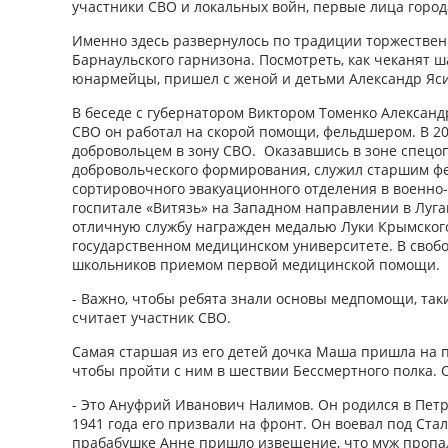
участники СВО и локальных войн, первые лица город
Именно здесь развернулось по традиции торжествен
Барнаульского гарнизона. Посмотреть, как чеканят ш
юнармейцы, пришел с женой и детьми Александр Яси
В беседе с губернатором Виктором Томенко Александр
СВО он работал на скорой помощи, фельдшером. В 20
добровольцем в зону СВО. Оказавшись в зоне спецо
добровольческого формирования, служил старшим 
сортировочного эвакуационного отделения в военно
госпитале «Витязь» на Западном направлении в Луга
отличную службу награжден медалью Луки Крымского
государственном медицинском университете. В своб
школьников приемом первой медицинской помощи.
- Важно, чтобы ребята знали основы медпомощи, так
считает участник СВО.
Самая старшая из его детей дочка Маша пришла на 
чтобы пройти с ним в шествии Бессмертного полка. 
- Это Ануфрий Иванович Налимов. Он родился в Пет
1941 года его призвали на фронт. Он воевал под Ста
прабабушке Анне пришло извещение, что муж пропал