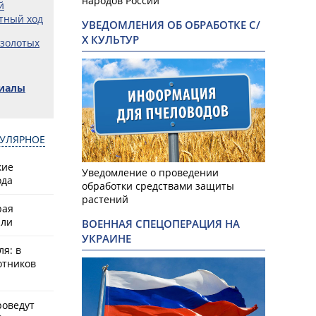
народов России
й
тный ход
УВЕДОМЛЕНИЯ ОБ ОБРАБОТКЕ С/
Х КУЛЬТУР
 золотых
риалы
УЛЯРНОЕ
кие
Уведомление о проведении
ода
обработки средствами защиты
растений
рая
или
ВОЕННАЯ СПЕЦОПЕРАЦИЯ НА
УКРАИНЕ
ля: в
отников
роведут