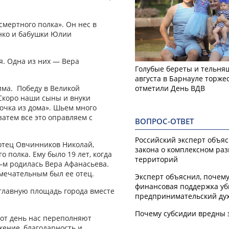
смертного полка». Он нес в
нко и бабушки Юлии
я. Одна из них — Вера
Голубые береты и тельняш
августа в Барнауле торже
отметили День ВДВ
дима. Победу в Великой
Скоро наши сыны и внуки
точка из дома». Шьем много
затем все это оправляем с
ВОПРОС-ОТВЕТ
Российский эксперт объя
 отец Овчинников Николай,
закона о комплексном ра
 полка. Ему было 19 лет, когда
территорий
 –м родилась Вера Афанасьева.
амечательным был ее отец.
Эксперт объяснил, почем
финансовая поддержка уб
главную площадь города вместе
предпринимательский ду
Почему субсидии вредны 
тот день нас переполняют
ажение, благодарность и