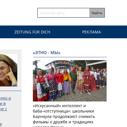
ZEITUNG FÜR DICH
РЕКЛАМА
«ЭТНО - МЫ»
енко и
и в
«Искусанный» интеллект и
не с
баба-«отступница»: школьники
Барнаула продолжают снимать
фильмы о дружбе и традициях
к