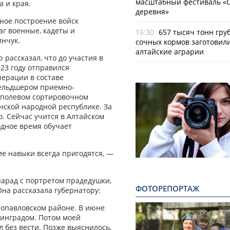
масштабный фестиваль «
а и края.
деревня»
ное построение войск
аг военные, кадеты и
16:30
657 тысяч тонн гру
нчук.
сочных кормов заготовил
алтайские аграрии
 рассказал, что до участия в
23 году отправился
перации в составе
фельдшером приемно-
-полевом сортировочном
нской народной республике. За
. Сейчас учится в Алтайском
одное время обучает
ие навыки всегда пригодятся, —
парад с портретом прадедушки,
ФОТОРЕПОРТАЖ
Она рассказала губернатору:
ропавловском районе. В июне
линградом. Потом моей
 без вести. Позже выяснилось,