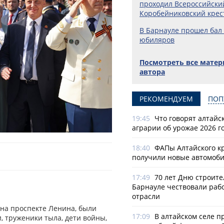
проходил Всероссийски
Коробейниковский крес
В Барнауле прошел бал
юбиляров
Посмотреть все мате
автора
РЕКОМЕНДУЕМ
ПОП
19:45
Что говорят алтайс
аграрии об урожае 2026 г
18:40
ФАПы Алтайского к
получили новые автомоб
17:49
70 лет Дню строите
Барнауле чествовали раб
отрасли
 на проспекте Ленина, были
17:09
В алтайском селе п
 труженики тыла, дети войны,