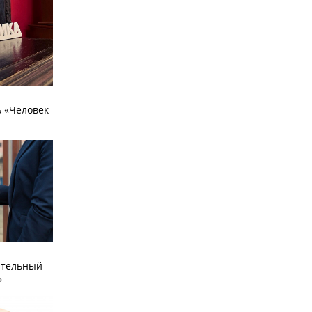
 «Человек
ательный
»