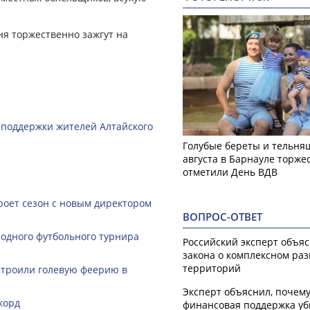
я торжественно зажгут на
 поддержки жителей Алтайского
Голубые береты и тельняш
августа в Барнауле торже
отметили День ВДВ
роет сезон с новым директором
ВОПРОС-ОТВЕТ
одного футбольного турнира
Российский эксперт объя
закона о комплексном ра
территорий
строили голевую феерию в
Эксперт объяснил, почем
корд
финансовая поддержка уб