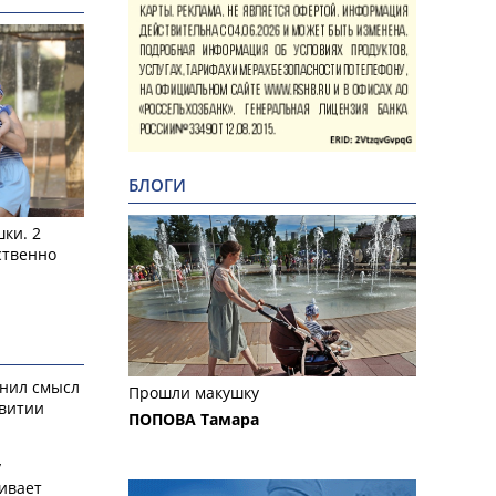
БЛОГИ
ки. 2
ственно
снил смысл
Прошли макушку
звитии
ПОПОВА Тамара
у
ивает