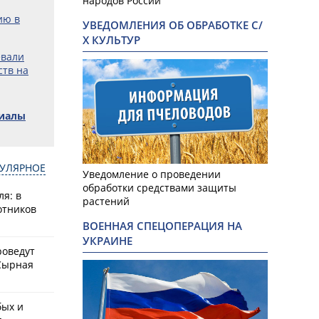
народов России
ию в
УВЕДОМЛЕНИЯ ОБ ОБРАБОТКЕ С/
Х КУЛЬТУР
евали
ств на
риалы
УЛЯРНОЕ
Уведомление о проведении
обработки средствами защиты
ля: в
растений
отников
ВОЕННАЯ СПЕЦОПЕРАЦИЯ НА
УКРАИНЕ
1
роведут
Сырная
бых и