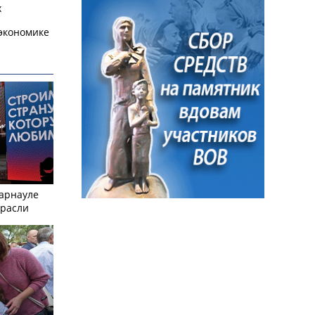
х
экономике
Барнауле
трасли