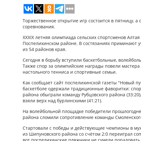
Торжественное открытие игр состоится в пятницу, а 
соревнования.
XXXIX летняя олимпиада сельских спортсменов Алтая
Поспелихинском районе. В состязаниях приминают у
из 54 районов края.
Сегодня в борьбу вступили баскетбольные, волейбол
Также спор за олимпийские награды повели мастера 
настольного тенниса и спортивные семьи.
Как сообщает сайт поспелихинской газеты "Новый пу
баскетболе одержали традиционные фаворитки: спор
района обыграли команду Рубцовского района (33:20)
взяли верх над бурлинскими (41:21).
На волейбольной площадке победители прошлогодне
района сломили сопротивление команды Смоленского
Стартовали с победы и действующие чемпионы в муж
из Шипуновского района со счётом 2:0 переиграл соп
вот поспелихинские пляжники не сумели порадовать