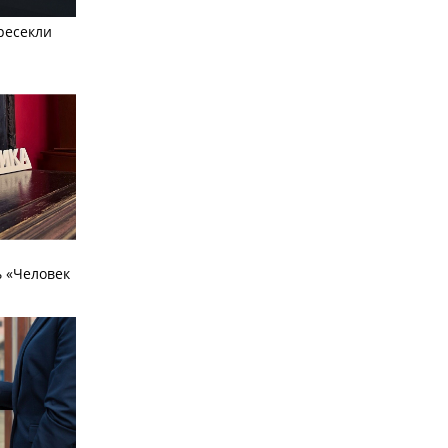
ресекли
 «Человек