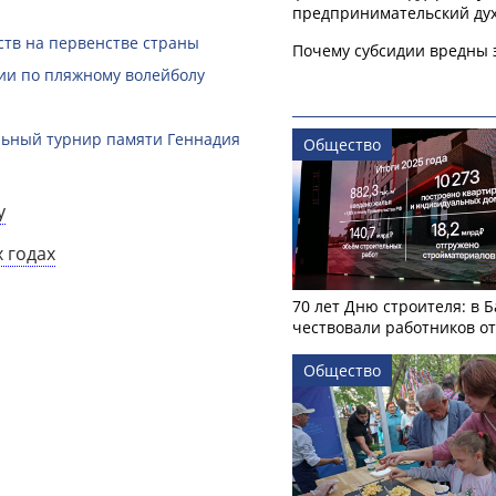
предпринимательский ду
ств на первенстве страны
Почему субсидии вредны 
ии по пляжному волейболу
льный турнир памяти Геннадия
Общество
у
 годах
70 лет Дню строителя: в 
чествовали работников о
Общество