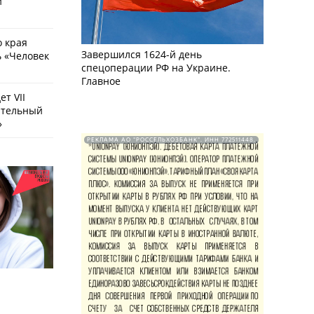
и
о края
Завершился 1624-й день
 «Человек
спецоперации РФ на Украине.
Главное
т VII
ательный
»
РЕКЛАМА АО "РОССЕЛЬХОЗБАНК". ИНН 772511448.