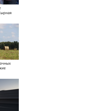
т
Сырная
сочных
кие