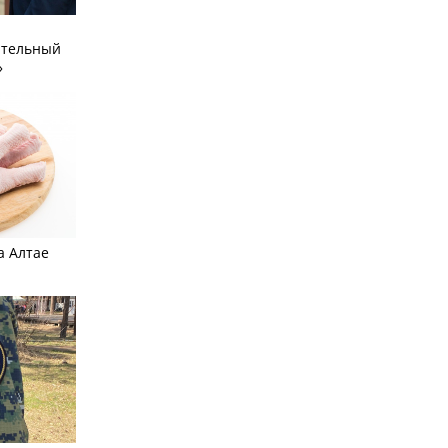
ательный
»
а Алтае