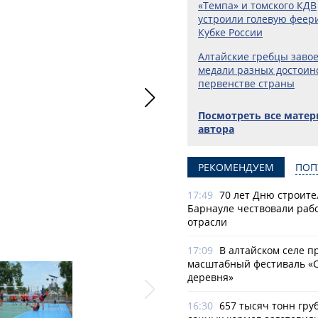
«Темпа» и томского КДВ
устроили голевую феер
Кубке России
Алтайские гребцы заво
медали разных достоин
первенстве страны
Посмотреть все мате
автора
РЕКОМЕНДУЕМ
ПОП
17:49
70 лет Дню строите
Барнауле чествовали раб
отрасли
1
17:09
В алтайском селе п
масштабный фестиваль «
деревня»
16:30
657 тысяч тонн гру