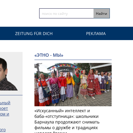
ZEITUNG FÜR DICH
РЕКЛАМА
«ЭТНО - МЫ»
льный
роет
«Искусанный» интеллект и
ром и
баба-«отступница»: школьники
Барнаула продолжают снимать
фильмы о дружбе и традициях
ого