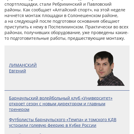
спортплощадки, стали Ребрихинский и Павловский
районы. Как сообщает «Алтайский спорт», на этой неделе
начнётся монтаж площадки в Солонешенском районе,
а на следующей после подготовки основания обещают
приступить к нему в Поспелихинском. Практически во всех
районах, получивших оборудование, уже проведены какие-
то подготовительные работы, предшествующие монтажу.
ЛИМАНСКИЙ
Евгений
Барнаульский волейбольный клуб «Университет»
откроет сезон с новым директором и главным
тренером
Футболисты барнаульского «Темпа» и томского КДВ
устроили голевую феерию в Кубке России