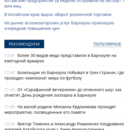
Алтайские предприятия за неделю отправили на экспорт 1
млн яиц
В Алтайском крае вырос оборот розничной торговли
На рынке ассенизаторских услуг Барнаула произошло
очередное повышение цен
РЕКОМЕНДУЕМ
ПОПУЛЯРНОЕ
13:45
Более 30 видов меда представили в Барнауле на
ежегодной ярмарке
12:48
Болельщик из Барнаула побывал в трех странах, где
проходил чемпионат мира по футболу
11:43
От «Сарафанной вечеринки» до огненного шоу: как
отметят День рождения зоопарка в Барнауле
11:08
На малой родине Михаила Евдокимова проходят
мероприятия, посвященные его памяти
10:39
Виктор Томенко и Александр Романенко поздравили
жителей Алтайского края с Днем физкультурника