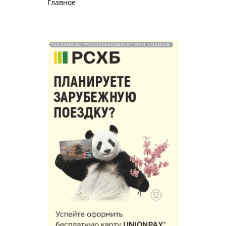
Главное
РЕКЛАМА АО "РОССЕЛЬХОЗБАНК". ИНН 772511448.