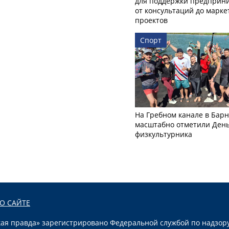
для поддержки предприни
от консультаций до марк
проектов
Спорт
На Гребном канале в Бар
масштабно отметили Ден
физкультурника
О САЙТЕ
я правда» зарегистрировано Федеральной службой по надзору