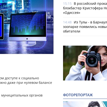
15:15
В российский прок
блокбастер Кристофера Н
«Одиссея»
14:48
Из Тулы - в Барнаул
зоопарке появились новы
обитатели
ом доступе к социально
ожно даже при нулевом балансе
ФОТОРЕПОРТАЖ
и муниципальных органов