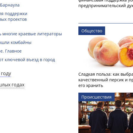
 Барнаула
предпринимательский ду
ля поддержки
вых проектов
Общество
ть многие краевые литераторы
вышли комбайны
е. Главное
ют ключевой въезд в город
 году
Сладкая польза: как выбр
качественный персик и п
шлых годах
его хранить
Происшествия