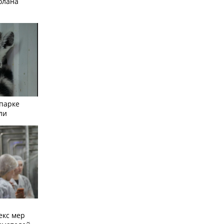
олана
опарке
ли
екс мер