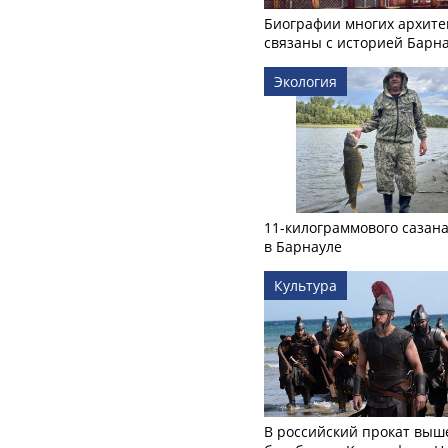
Биографии многих архите
связаны с историей Барн
Экология
11-килограммового сазан
в Барнауле
Культура
В российский прокат выш