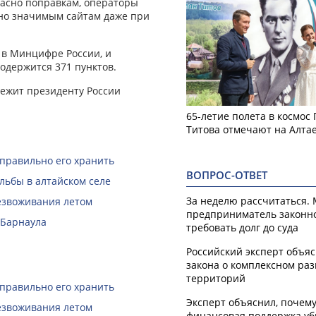
гласно поправкам, операторы
ьно значимым сайтам даже при
 в Минцифре России, и
содержится 371 пунктов.
ежит президенту России
65-летие полета в космос
Титова отмечают на Алта
 правильно его хранить
ВОПРОС-ОТВЕТ
льбы в алтайском селе
За неделю рассчитаться.
безвоживания летом
предприниматель законн
 Барнаула
требовать долг до суда
Российский эксперт объя
закона о комплексном ра
территорий
 правильно его хранить
Эксперт объяснил, почем
безвоживания летом
финансовая поддержка уб