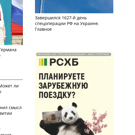
Завершился 1627-й день
спецоперации РФ на Украине.
Главное
 Германа
е
РЕКЛАМА АО "РОССЕЛЬХОЗБАНК". ИНН 772511448.
 Может ли
о
снил смысл
звитии
у
ивает