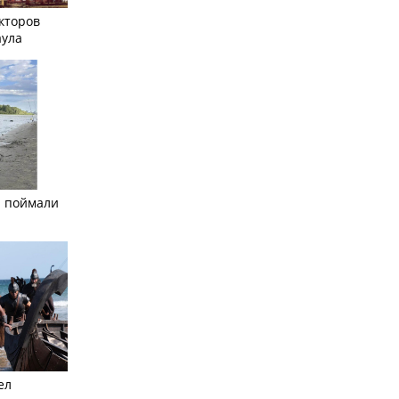
кторов
аула
а поймали
ел