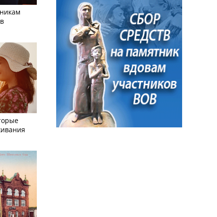
тникам
 в
торые
живания