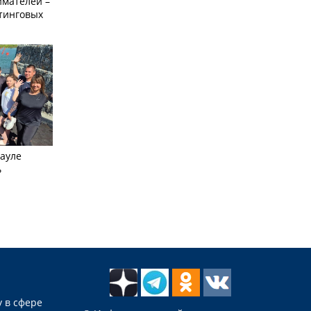
мателей –
етинговых
науле
ь
 в сфере