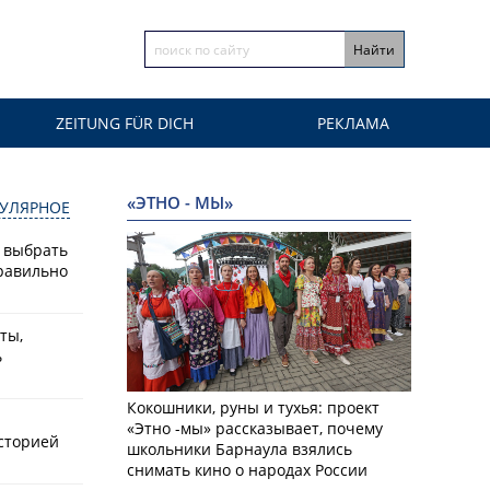
ZEITUNG FÜR DICH
РЕКЛАМА
«ЭТНО - МЫ»
УЛЯРНОЕ
к выбрать
равильно
ты,
ь
Кокошники, руны и тухья: проект
«Этно -мы» рассказывает, почему
историей
школьники Барнаула взялись
снимать кино о народах России