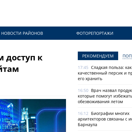
НОВОСТИ РАЙОНОВ
ФОТОРЕПОРТАЖИ
м доступ к
РЕКОМЕНДУЕМ
ПОП
йтам
17:45
Сладкая польза: ка
качественный персик и п
его хранить
16:50
Врач назвал продук
которые помогут избежат
обезвоживания летом
16:12
Биографии многих
архитекторов связаны с 
Барнаула