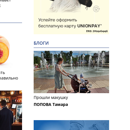
х
БЛОГИ
ать
равильно
Прошли макушку
ПОПОВА Тамара