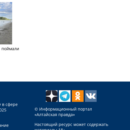
а поймали
 в сфере
© Информационный портал
025
«Алтайская правда»
Настоящий ресурс может содержать
ание
материалы 18+