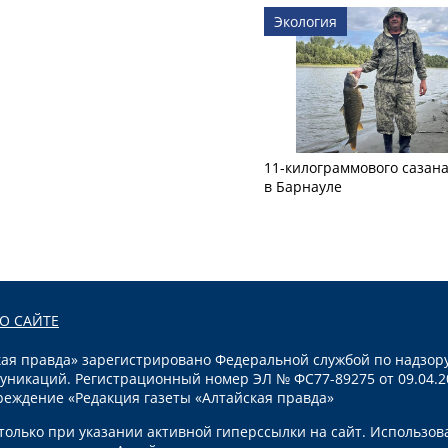
Экология
11-килограммового сазан
в Барнауле
О САЙТЕ
я правда» зарегистрировано Федеральной службой по надзору
уникаций. Регистрационный номер ЭЛ № ФС77-89275 от 09.04.2
реждение «Редакция газеты «Алтайская правда»
олько при указании активной гиперссылки на сайт. Использов