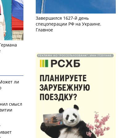
Завершился 1627-й день
спецоперации РФ на Украине.
Главное
 Германа
е
РЕКЛАМА АО "РОССЕЛЬХОЗБАНК". ИНН 772511448.
 Может ли
о
снил смысл
звитии
у
ивает
х