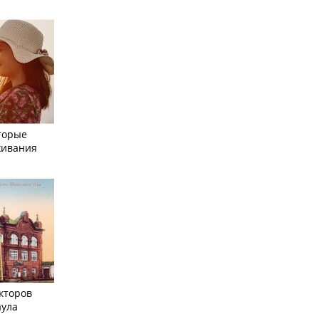
торые
живания
кторов
аула