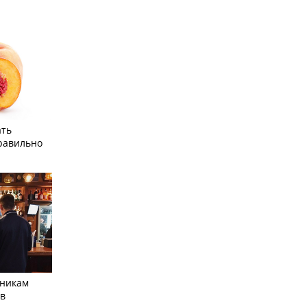
ать
равильно
тникам
 в