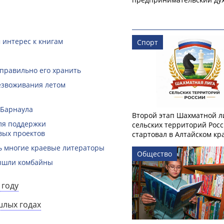
 интерес к книгам
Спорт
 правильно его хранить
безвоживания летом
 Барнаула
Второй этап Шахматной л
ля поддержки
сельских территорий Рос
вых проектов
стартовал в Алтайском кр
ть многие краевые литераторы
Общество
вышли комбайны
 году
шлых годах