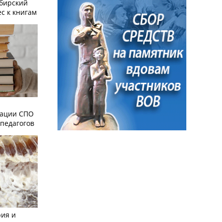
ибирский
с к книгам
зации СПО
педагогов
рия и