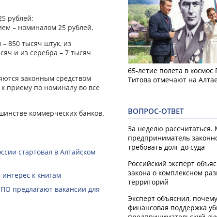
25 рублей;
ием – номиналом 25 рублей.
– 850 тысяч штук, из
яч и из серебра – 7 тысяч
65-летие полета в космос
яются законным средством
Титова отмечают на Алта
к приему по номиналу во все
ВОПРОС-ОТВЕТ
шинстве коммерческих банков.
За неделю рассчитаться.
предприниматель законн
требовать долг до суда
ссии стартовал в Алтайском
Российский эксперт объя
закона о комплексном ра
 интерес к книгам
территорий
СПО предлагают вакансии для
Эксперт объяснил, почем
финансовая поддержка уб
предпринимательский ду