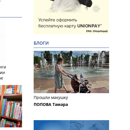
БЛОГИ
иги
сии
ае
Прошли макушку
ПОПОВА Тамара