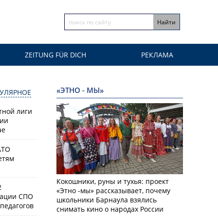
ZEITUNG FÜR DICH
РЕКЛАМА
«ЭТНО - МЫ»
УЛЯРНОЕ
тной лиги
сии
ае
АТО
етям
Кокошники, руны и тухья: проект
2
«Этно -мы» рассказывает, почему
зации СПО
школьники Барнаула взялись
педагогов
снимать кино о народах России