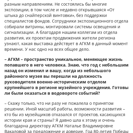
разным направлениям. Не состоялись бы многие
экспозиции, в том числе и недавно открывшаяся «От
штыка до снайперской винтовки», без поддержки
специалистов фондов. Сотрудники экспозиционного отдела
собирали витрины, монтировали системы освещения и
сигнализации. А благодаря нашим коллегам из отдела
развития, их проектам продвижения жители региона
узнают, какая выставка действует в АГКМ в данный момент
времени. У нас одно на всех общее дело.
– АГКМ – пространство уникальное, меняющее жизнь
попавшего в него человека. Знаю, что год с небольшим
назад он изменил и вашу, когда из небольшого
районного музея вы перешли на должность
руководителя военно-­историческим отделом
крупнейшего в регио­не музейного учреждения. Готовы
ли были оказаться в водовороте событий?
– Скажу только, что ни разу не пожалела о принятом
решении. Иной масштаб работы, возможности развития –
кто бы из музейщиков отказался от проектов, касающихся
истории края и страны? Я давно шла к этому и очень
благодарна директору АГКМ Наталье Владимировне
Вакаловой за предложение и доверие. Год 80-летия Победы