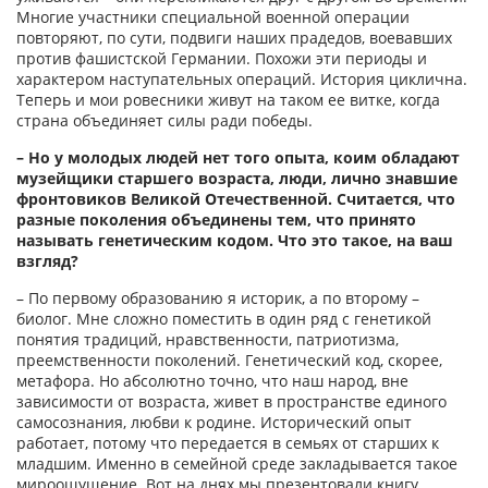
Многие участники специальной военной операции
повторяют, по сути, подвиги наших прадедов, воевавших
против фашистской Германии. Похожи эти периоды и
характером наступательных операций. История циклична.
Теперь и мои ровесники живут на таком ее витке, когда
страна объединяет силы ради победы.
– Но у молодых людей нет того опыта, коим обладают
музейщики старшего возраста, люди, лично знавшие
фронтовиков Великой Отечественной. Считается, что
разные поколения объединены тем, что принято
называть генетическим кодом. Что это такое, на ваш
взгляд?
– По первому образованию я историк, а по второму –
биолог. Мне сложно поместить в один ряд с генетикой
понятия традиций, нравственности, патриотизма,
преемственности поколений. Генетический код, скорее,
метафора. Но абсолютно точно, что наш народ, вне
зависимости от возраста, живет в пространстве единого
самосознания, любви к родине. Исторический опыт
работает, потому что передается в семьях от старших к
младшим. Именно в семейной среде закладывается такое
мироощущение. Вот на днях мы презентовали книгу