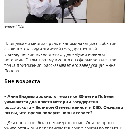
Фото: АГКМ
Фо
Площадками многих ярких и запоминающихся событий
стали в этом году Алтайский государственный
краеведческий музей и его отдел «Музей военной
истории». О том, почему именно он сформировался как
точка притяжения, рассказывает его заведую­щая Анна
Попова.
Вне возраста
– Анна Владимировна, в тематике 80-летия Победы
уживаются два пласта истории государства
российского – Великой Отечественной и СВО. Ожидали
ли вы, что время подарит новых героев?
– Для нас это не было не­ожиданностью. Они не просто
уживаются – они перекликаются друг с другом во времени.