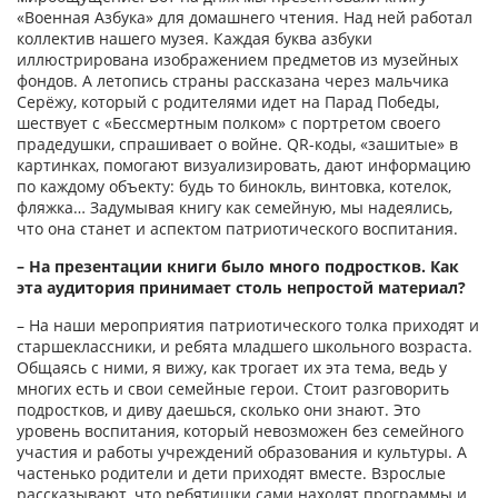
«Военная Азбука» для домашнего чтения. Над ней работал
коллектив нашего музея. Каждая буква азбуки
иллюстрирована изображением предметов из музейных
фондов. А летопись страны рассказана через мальчика
Серёжу, который с родителями идет на Парад Победы,
шествует с «Бессмертным полком» с портретом своего
прадедушки, спрашивает о войне. QR-коды, «зашитые» в
картинках, помогают визуализировать, дают информацию
по каждому объекту: будь то бинокль, винтовка, котелок,
фляжка… Задумывая книгу как семейную, мы надеялись,
что она станет и аспектом патриотического воспитания.
– На презентации книги было много подростков. Как
эта аудитория принимает столь непростой материал?
– На наши мероприятия пат­риотического толка приходят и
старшеклассники, и ребята младшего школьного возраста.
Об­щаясь с ними, я вижу, как трогает их эта тема, ведь у
многих есть и свои семейные герои. Стоит разговорить
подростков, и диву даешься, сколько они знают. Это
уровень воспитания, который невозможен без семейного
участия и работы учреждений образования и культуры. А
частенько родители и дети приходят вместе. Взрослые
рассказывают, что ребятишки сами находят программы и