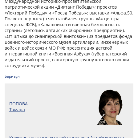
Международной историко-просветительской
патриотической акции «Диктант Победы»; проектов
«Лекторий Победы» и «Поезд Победы»; выставки «Альфа.50.
Полвека первые» (в честь юбилея группы «А» центра
спецназа ФСБ), «Калашников и военная безопасность
страны» (летопись алтайских оборонных предприятий),
«От штыка до снайперской винтовки» (из предметов фонда
Военного-исторического музея артиллерии, инженерных
войск и войск связи МО РФ); презентация детской
интерактивной книги «Военная Азбука» (губернаторский
издательский проект, в авторскую группу которого вошли
сотрудники музея).
Барнаул
ПОПОВА
Тамара
Количество усыновителей выросло в Алтайском крае