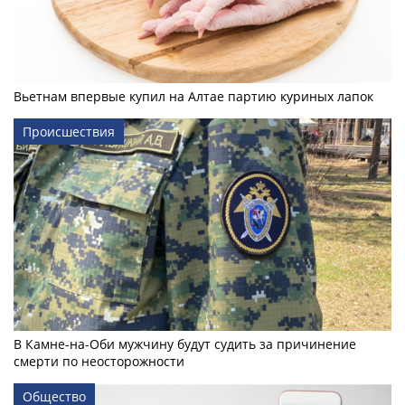
Вьетнам впервые купил на Алтае партию куриных лапок
Происшествия
В Камне-на-Оби мужчину будут судить за причинение
смерти по неосторожности
Общество