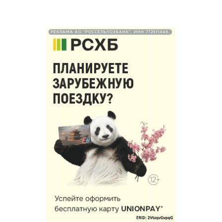
РЕКЛАМА АО "РОССЕЛЬХОЗБАНК". ИНН 772511448.