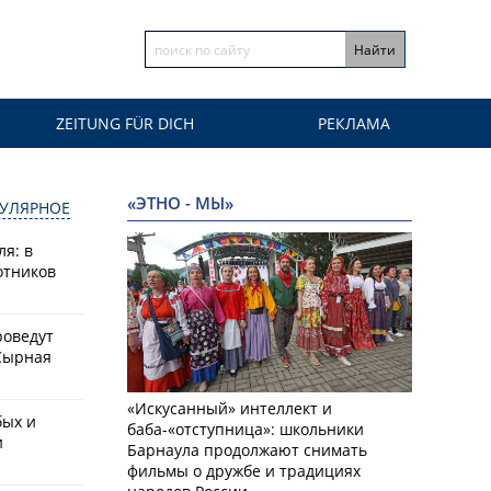
ZEITUNG FÜR DICH
РЕКЛАМА
«ЭТНО - МЫ»
УЛЯРНОЕ
ля: в
отников
роведут
Сырная
«Искусанный» интеллект и
бых и
баба-«отступница»: школьники
и
Барнаула продолжают снимать
фильмы о дружбе и традициях