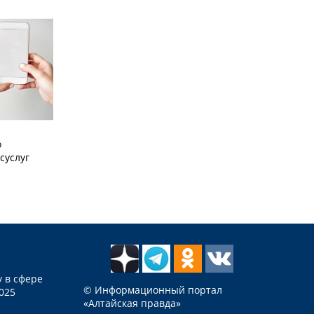
о
суслуг
 в сфере
© Информационный портал
025
«Алтайская правда»