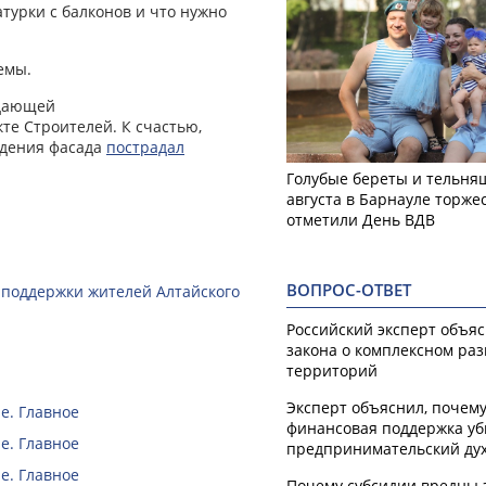
турки с балконов и что нужно
емы.
адающей
те Строителей. К счастью,
падения фасада
пострадал
Голубые береты и тельняш
августа в Барнауле торже
отметили День ВДВ
ВОПРОС-ОТВЕТ
 поддержки жителей Алтайского
Российский эксперт объя
закона о комплексном ра
территорий
Эксперт объяснил, почем
е. Главное
финансовая поддержка уб
е. Главное
предпринимательский ду
е. Главное
Почему субсидии вредны 