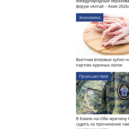
Международный образов
форум «Алтай – Азия 2026
Экономика
Вьетнам впервые купил н
партию куриных лапок
Происшествия
В Камне-на-Оби мужчину 
судить за причинение см