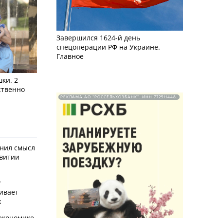
Завершился 1624-й день
спецоперации РФ на Украине.
Главное
ки. 2
ственно
РЕКЛАМА АО "РОССЕЛЬХОЗБАНК". ИНН 772511448.
снил смысл
звитии
у
ивает
х
экономике