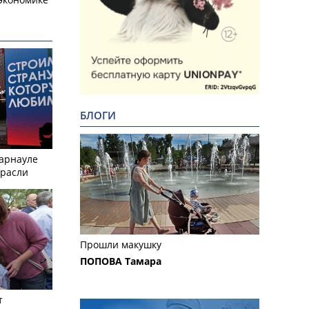
БЛОГИ
Барнауле
трасли
Прошли макушку
ПОПОВА Тамара
т