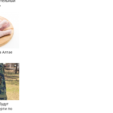
ательный
»
а Алтае
будут
ерти по