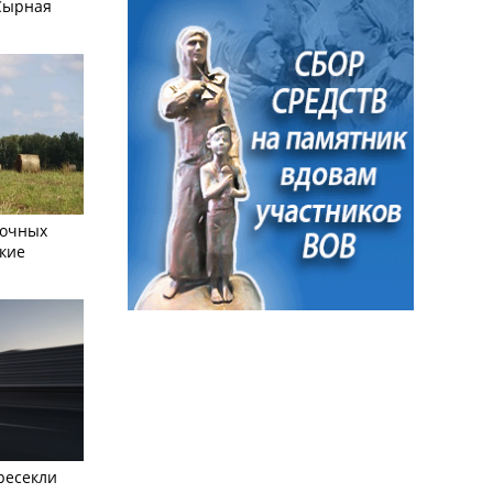
Сырная
сочных
кие
ресекли