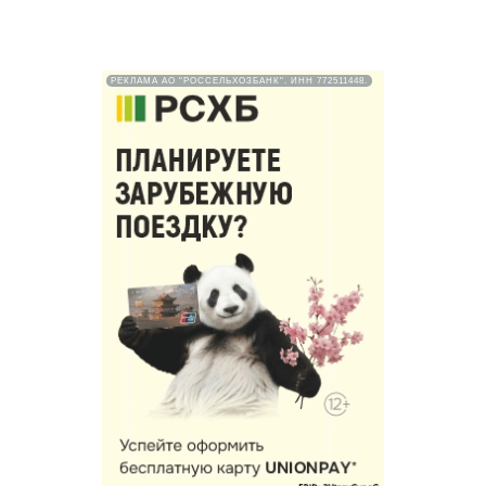
РЕКЛАМА АО "РОССЕЛЬХОЗБАНК". ИНН 772511448.