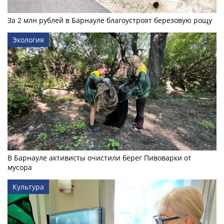
За 2 млн рублей в Барнауле благоустроят березовую рощу
Экология
В Барнауле активисты очистили берег Пивоварки от
мусора
Культура