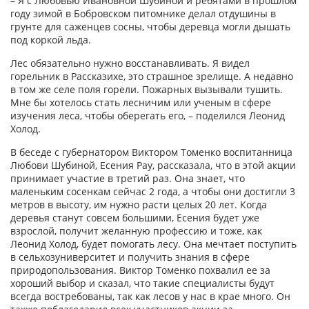
– Я с Любовью Ивановной Шубиной и ребятами в прошлом
году зимой в Бобровском питомнике делал отдушины в
грунте для саженцев сосны, чтобы деревца могли дышать
под коркой льда.
Лес обязательно нужно восстанавливать. Я видел
горельник в Рассказихе, это страшное зрелище. А недавно
в том же селе поля горели. Пожарных вызывали тушить.
Мне бы хотелось стать лесничим или ученым в сфере
изучения леса, чтобы оберегать его, – поделился Леонид
Холод.
В беседе с губернатором Виктором Томенко воспитанница
Любови Шубиной, Есения Рау, рассказала, что в этой акции
принимает участие в третий раз. Она знает, что
маленьким сосенкам сейчас 2 года, а чтобы они достигли 3
метров в высоту, им нужно расти целых 20 лет. Когда
деревья станут совсем большими, Есения будет уже
взрослой, получит желанную профессию и тоже, как
Леонид Холод, будет помогать лесу. Она мечтает поступить
в сельхозуниверситет и получить знания в сфере
природопользования. Виктор Томенко похвалил ее за
хороший выбор и сказал, что такие специалисты будут
всегда востребованы, так как лесов у нас в крае много. Он