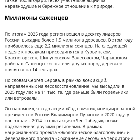
также поблагодарил всех участников акции за
неравнодушие и бережное отношение к природе.
Миллионы саженцев
По итогам 2025 года регион вошел в десятку лидеров
России, высадив более 1,5 миллиона деревьев. В этом году
прибавилось еще 2,2 миллиона сеянцев. На следующей
неделе к посадкам присоединятся в Курьинском,
Красногорском, Шипуновском, Залесовском, Чарышском
районах. Саженцы сосны, ели, других пород деревьев
появятся на 14 гектарах.
По словам Сергея Серова, в рамках всех акций,
направленных на лесовосстановление, мы высадили в
2025 году лес на 11 тыс. га, где раньше были горельники
или ветровалы.
Он напомнил, что до акции «Сад памяти», инициированной
президентом России Владимиром Путиным в 2020 году, у
нас в крае с 2014-го шла акция «Лес Победы», позже
подхваченная другими регионами. В рамках
национального проекта «Экологическое благополучие» и
федерального проекта «Сохранение лесов» на территории