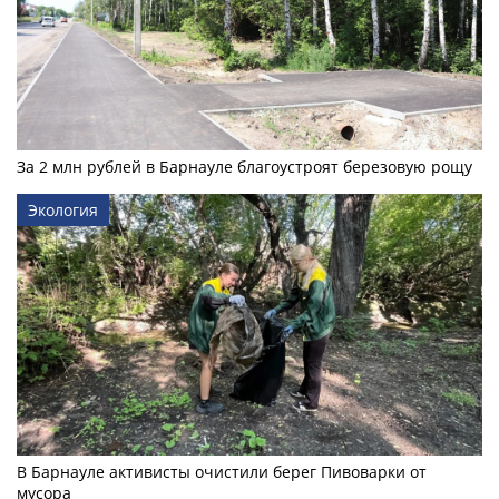
За 2 млн рублей в Барнауле благоустроят березовую рощу
Экология
В Барнауле активисты очистили берег Пивоварки от
мусора