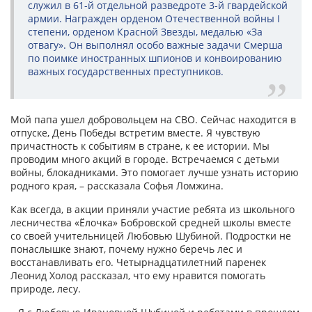
служил в 61-й отдельной разведроте 3-й гвардейской
армии. Награжден орденом Отечественной войны I
степени, орденом Красной Звезды, медалью «За
отвагу». Он выполнял особо важные задачи Смерша
по поимке иностранных шпионов и конвоированию
важных государственных преступников.
Мой папа ушел добровольцем на СВО. Сейчас находится в
отпуске, День Победы встретим вместе. Я чувствую
причастность к событиям в стране, к ее истории. Мы
проводим много акций в городе. Встречаемся с детьми
войны, блокадниками. Это помогает лучше узнать историю
родного края, – рассказала Софья Ломжина.
Как всегда, в акции приняли участие ребята из школьного
лесничества «Ёлочка» Бобровской средней школы вместе
со своей учительницей Любовью Шубиной. Подростки не
понаслышке знают, почему нужно беречь лес и
восстанавливать его. Четырнадцатилетний паренек
Леонид Холод рассказал, что ему нравится помогать
природе, лесу.