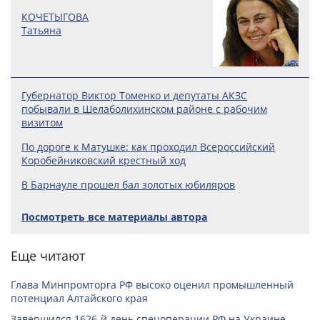
КОЧЕТЫГОВА
Татьяна
Губернатор Виктор Томенко и депутаты АКЗС
побывали в Шелаболихинском районе с рабочим
визитом
По дороге к Матушке: как проходил Всероссийский
Коробейниковский крестный ход
В Барнауле прошел бал золотых юбиляров
Посмотреть все материалы автора
Еще читают
Глава Минпромторга РФ высоко оценил промышленный
потенциал Алтайского края
Завершился 1626-й день спецоперации РФ на Украине.