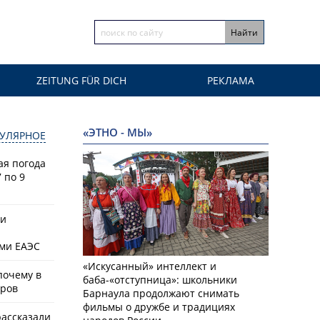
ZEITUNG FÜR DICH
РЕКЛАМА
«ЭТНО - МЫ»
УЛЯРНОЕ
ая погода
 по 9
ки
ами ЕАЭС
«Искусанный» интеллект и
почему в
баба-«отступница»: школьники
аров
Барнаула продолжают снимать
фильмы о дружбе и традициях
рассказали