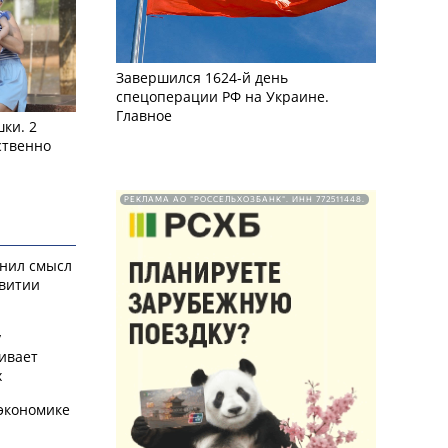
Завершился 1624-й день
спецоперации РФ на Украине.
Главное
ки. 2
ственно
РЕКЛАМА АО "РОССЕЛЬХОЗБАНК". ИНН 772511448.
снил смысл
звитии
у
ивает
х
экономике