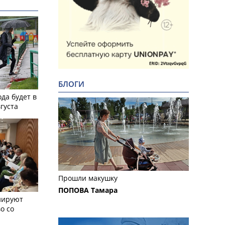
БЛОГИ
ода будет в
вгуста
Прошли макушку
ПОПОВА Тамара
нируют
о со