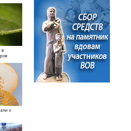
 в
аров
али о