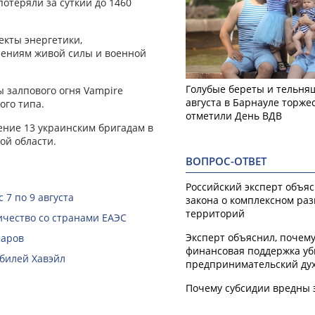
отеряли за суткии до 1460
кты энергетики,
лениям живой силы и военной
Голубые береты и тельняш
 залпового огня Vampire
августа в Барнауле торже
ого типа.
отметили День ВДВ
ние 13 украинским бригадам в
ой области.
ВОПРОС-ОТВЕТ
Российский эксперт объя
 7 по 9 августа
закона о комплексном ра
территорий
чество со странами ЕАЭС
Эксперт объяснил, почем
маров
финансовая поддержка уб
билей Хавэйл
предпринимательский ду
Почему субсидии вредны 