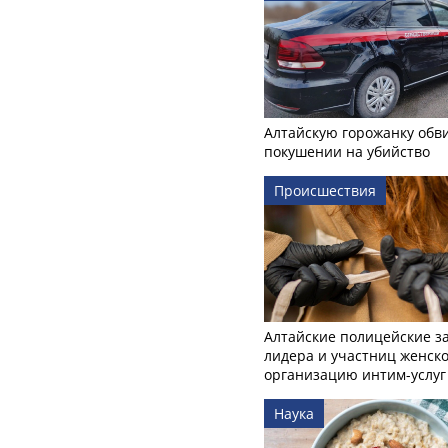
Алтайскую горожанку обв
покушении на убийство
Происшествия
Алтайские полицейские з
лидера и участниц женско
организацию интим-услуг
Наука