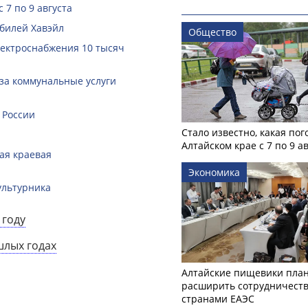
 7 по 9 августа
билей Хавэйл
Общество
лектроснабжения 10 тысяч
за коммунальные услуги
 России
Стало известно, какая пог
Алтайском крае с 7 по 9 а
кая краевая
Экономика
ультурника
 году
шлых годах
Алтайские пищевики пла
расширить сотрудничеств
странами ЕАЭС