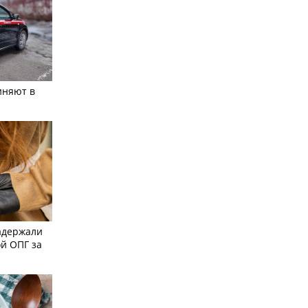
иняют в
адержали
й ОПГ за