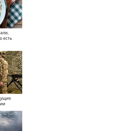
али,
о есть
дущих
сии