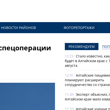
НОВОСТИ РАЙОНОВ
ФОТОРЕПОРТАЖИ
 спецоперации
РЕКОМЕНДУЕМ
ПОП
12:23
Стало известно, как
будет в Алтайском крае с 7
августа
12:01
Алтайские пищеви
планируют расширить
сотрудничество со стран
11:49
Эксперт объяснил, 
Алтайском крае мало ком
11:33
Алтайские ученые 