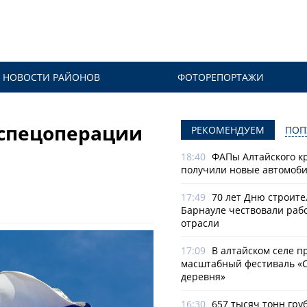
НОВОСТИ РАЙОНОВ
ФОТОРЕПОРТАЖИ
 спецоперации
РЕКОМЕНДУЕМ
ПОП
18:40
ФАПы Алтайского к
получили новые автомоб
17:49
70 лет Дню строите
Барнауле чествовали раб
отрасли
17:09
В алтайском селе п
масштабный фестиваль «
деревня»
16:30
657 тысяч тонн гру