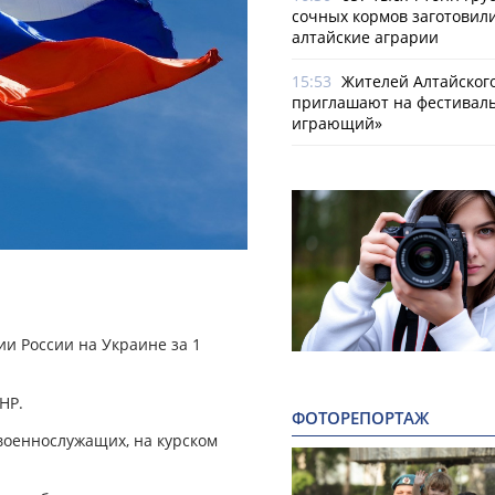
сочных кормов заготовил
алтайские аграрии
15:53
Жителей Алтайског
приглашают на фестиваль
играющий»
и России на Украине за 1
НР.
ФОТОРЕПОРТАЖ
 военнослужащих, на курском