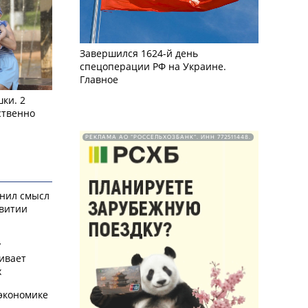
Завершился 1624-й день
спецоперации РФ на Украине.
Главное
ки. 2
ственно
РЕКЛАМА АО "РОССЕЛЬХОЗБАНК". ИНН 772511448.
снил смысл
звитии
у
ивает
х
экономике