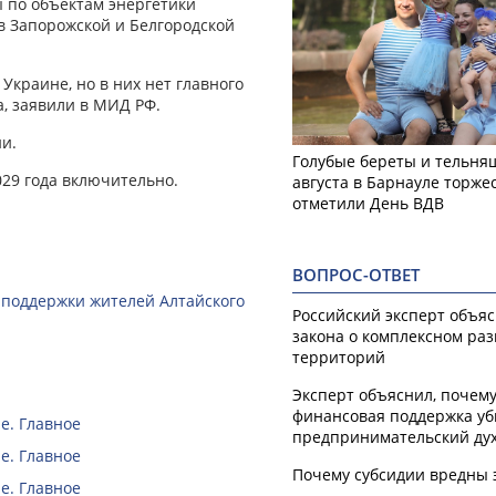
ы по объектам энергетики
 в Запорожской и Белгородской
краине, но в них нет главного
, заявили в МИД РФ.
и.
Голубые береты и тельняш
029 года включительно.
августа в Барнауле торже
отметили День ВДВ
ВОПРОС-ОТВЕТ
 поддержки жителей Алтайского
Российский эксперт объя
закона о комплексном ра
территорий
Эксперт объяснил, почем
финансовая поддержка уб
е. Главное
предпринимательский ду
е. Главное
Почему субсидии вредны 
е. Главное