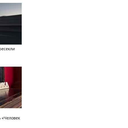
ресекли
 «Человек