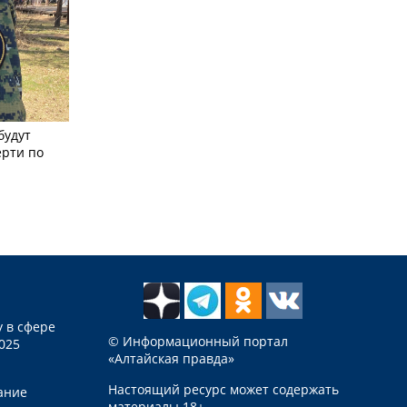
будут
ерти по
 в сфере
© Информационный портал
025
«Алтайская правда»
Настоящий ресурс может содержать
ание
материалы 18+