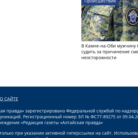
Происшествия
В Камне-на-Оби мужчину 
судить за причинение см
неосторожности
О САЙТЕ
я правда» зарегистрировано Федеральной службой по надзору
уникаций. Регистрационный номер ЭЛ № ФС77-89275 от 09.04.2
реждение «Редакция газеты «Алтайская правда»
олько при указании активной гиперссылки на сайт. Использов