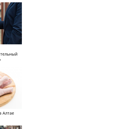
ательный
»
а Алтае