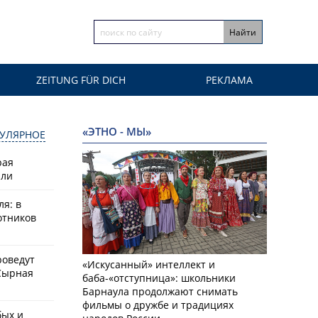
ZEITUNG FÜR DICH
РЕКЛАМА
«ЭТНО - МЫ»
УЛЯРНОЕ
рая
или
ля: в
отников
роведут
«Искусанный» интеллект и
Сырная
баба-«отступница»: школьники
Барнаула продолжают снимать
фильмы о дружбе и традициях
бых и