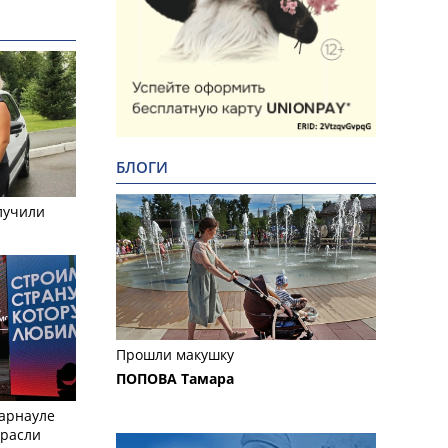
БЛОГИ
лучили
Прошли макушку
ПОПОВА Тамара
Барнауле
трасли