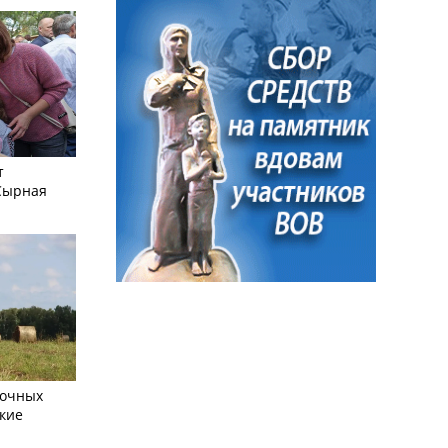
т
Сырная
сочных
кие