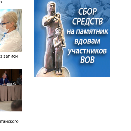
а
з записи
л
лтайского