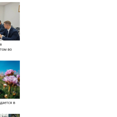
я
том во
дается в