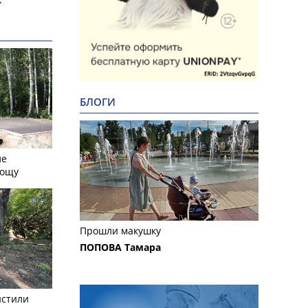
БЛОГИ
ле
рощу
Прошли макушку
ПОПОВА Тамара
истили