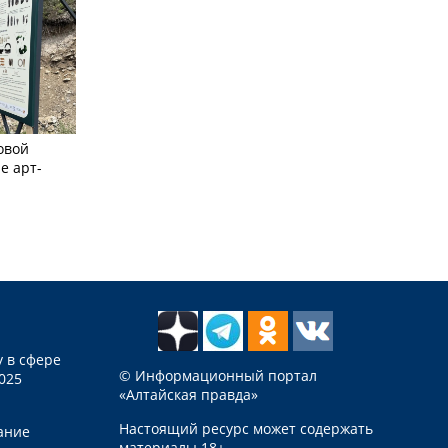
овой
е арт-
 в сфере
© Информационный портал
025
«Алтайская правда»
Настоящий ресурс может содержать
ание
материалы 18+