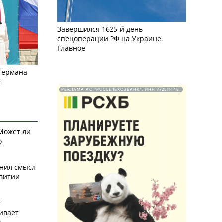
Завершился 1625-й день
спецоперации РФ на Украине.
Главное
 Германа
е
РЕКЛАМА АО "РОССЕЛЬХОЗБАНК". ИНН 772511448.
 Может ли
о
снил смысл
звитии
у
ивает
х