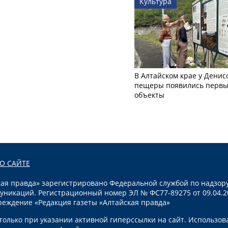
Культура
В Алтайском крае у Денис
пещеры появились первы
объекты
О САЙТЕ
я правда» зарегистрировано Федеральной службой по надзору
уникаций. Регистрационный номер ЭЛ № ФС77-89275 от 09.04.2
реждение «Редакция газеты «Алтайская правда»
олько при указании активной гиперссылки на сайт. Использов