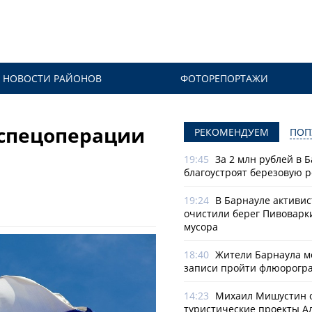
НОВОСТИ РАЙОНОВ
ФОТОРЕПОРТАЖИ
 спецоперации
РЕКОМЕНДУЕМ
ПОП
19:45
За 2 млн рублей в 
благоустроят березовую 
19:24
В Барнауле активи
очистили берег Пивоварк
мусора
18:40
Жители Барнаула мо
записи пройти флюорогр
14:23
Михаил Мишустин 
туристические проекты А