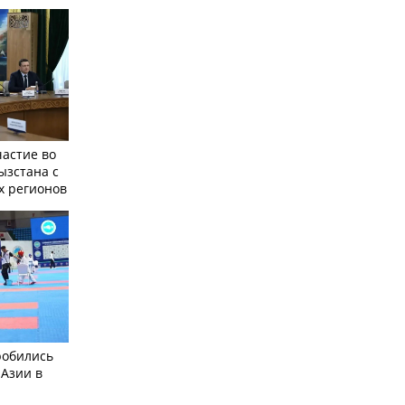
частие во
ызстана с
х регионов
робились
 Азии в