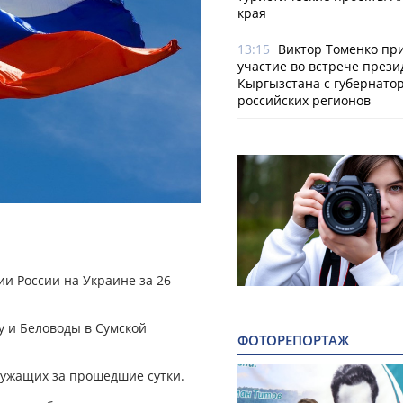
края
13:15
Виктор Томенко пр
участие во встрече прези
Кыргызстана с губернато
российских регионов
и России на Украине за 26
у и Беловоды в Сумской
ФОТОРЕПОРТАЖ
лужащих за прошедшие сутки.