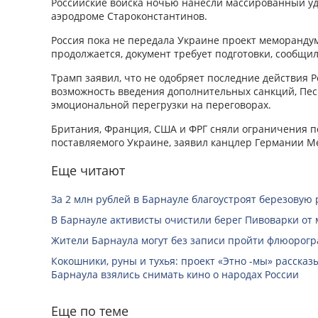
Российские войска ночью нанесли массированный уд
аэродроме Староконстантинов.
Россия пока не передала Украине проект меморанду
продолжается, документ требует подготовки, сообщил
Трамп заявил, что не одобряет последние действия 
возможность введения дополнительных санкций, Песк
эмоциональной перегрузки на переговорах.
Британия, Франция, США и ФРГ сняли ограничения п
поставляемого Украине, заявил канцлер Германии М
Еще читают
За 2 млн рублей в Барнауле благоустроят березовую
В Барнауле активисты очистили берег Пивоварки от 
Жители Барнаула могут без записи пройти флюорог
Кокошники, руны и тухья: проект «Этно -мы» расска
Барнаула взялись снимать кино о народах России
Еще по теме