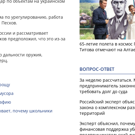
ар по объектам на украинском
ма по урегулированию, работа
 Песков.
России и рассматривает
ов предположил, что это из-за
65-летие полета в космос
Титова отмечают на Алта
о дальности оружия,
ерц.
ВОПРОС-ОТВЕТ
За неделю рассчитаться.
 рощу
предприниматель законн
требовать долг до суда
мусора
Российский эксперт объя
рафию
закона о комплексном ра
зывает, почему школьники
территорий
Эксперт объяснил, почем
финансовая поддержка уб
предпринимательский ду