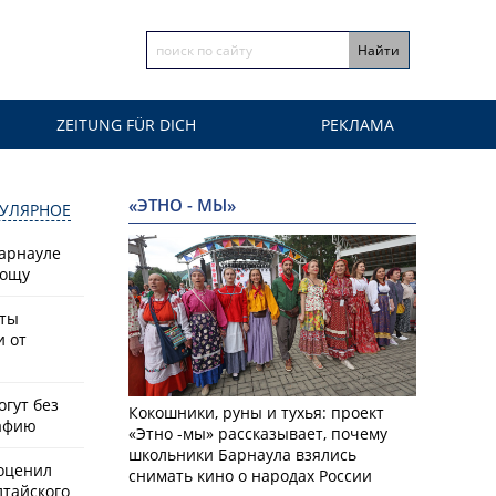
ZEITUNG FÜR DICH
РЕКЛАМА
«ЭТНО - МЫ»
УЛЯРНОЕ
Барнауле
рощу
сты
и от
гут без
Кокошники, руны и тухья: проект
афию
«Этно -мы» рассказывает, почему
школьники Барнаула взялись
оценил
снимать кино о народах России
лтайского