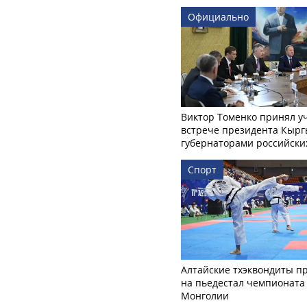
Официально
Виктор Томенко принял у
встрече президента Кырг
губернаторами российски
Спорт
Алтайские тхэквондиты п
на пьедестал чемпионата
Монголии