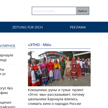
ZEITUNG FÜR DICH
РЕКЛАМА
«ЭТНО - МЫ»
УЛЯРНОЕ
Барнауле
рощу
сты
и от
гут без
Кокошники, руны и тухья: проект
афию
«Этно -мы» рассказывает, почему
школьники Барнаула взялись
оценил
снимать кино о народах России
лтайского