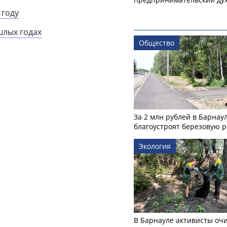
 году
шлых годах
Общество
За 2 млн рублей в Барнау
благоустроят березовую 
Экология
В Барнауле активисты оч