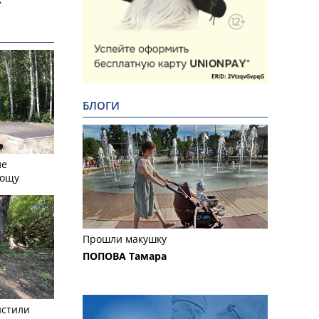
БЛОГИ
ле
рощу
Прошли макушку
ПОПОВА Тамара
истили