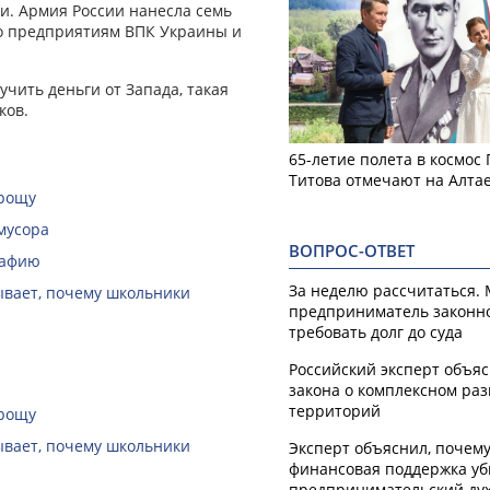
ти. Армия России нанесла семь
по предприятиям ВПК Украины и
чить деньги от Запада, такая
ков.
65-летие полета в космос
Титова отмечают на Алта
 рощу
мусора
ВОПРОС-ОТВЕТ
рафию
За неделю рассчитаться.
зывает, почему школьники
предприниматель законн
требовать долг до суда
Российский эксперт объя
закона о комплексном ра
территорий
 рощу
зывает, почему школьники
Эксперт объяснил, почем
финансовая поддержка уб
предпринимательский ду