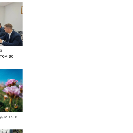
я
том во
дается в