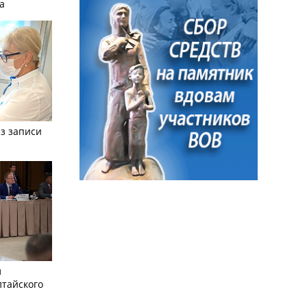
а
з записи
л
лтайского