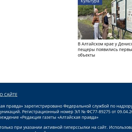
Культура
В Алтайском крае у Денис
пещеры появились первы
объекты
О САЙТЕ
я правда» зарегистрировано Федеральной службой по надзору
уникаций. Регистрационный номер ЭЛ № ФС77-89275 от 09.04.2
реждение «Редакция газеты «Алтайская правда»
олько при указании активной гиперссылки на сайт. Использов