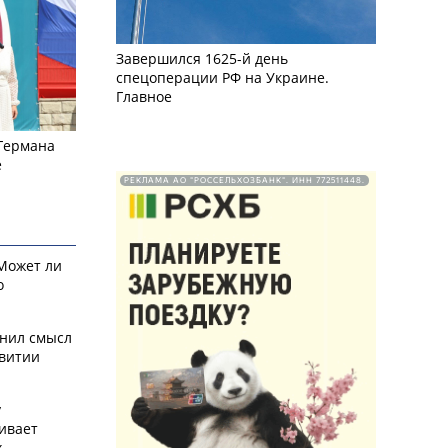
Завершился 1625-й день
спецоперации РФ на Украине.
Главное
 Германа
е
РЕКЛАМА АО "РОССЕЛЬХОЗБАНК". ИНН 772511448.
 Может ли
о
снил смысл
звитии
у
ивает
х