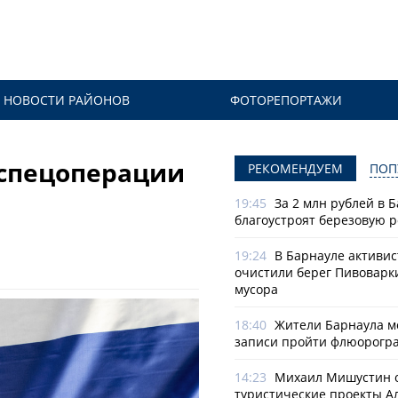
НОВОСТИ РАЙОНОВ
ФОТОРЕПОРТАЖИ
 спецоперации
РЕКОМЕНДУЕМ
ПОП
19:45
За 2 млн рублей в 
благоустроят березовую 
19:24
В Барнауле активи
очистили берег Пивоварк
мусора
18:40
Жители Барнаула мо
записи пройти флюорогр
14:23
Михаил Мишустин 
туристические проекты А