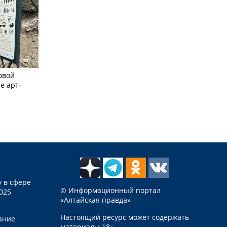
овой
е арт-
 в сфере
© Информационный портал
025
«Алтайская правда»
Настоящий ресурс может содержать
ание
материалы 18+