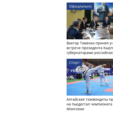
Официально
Виктор Томенко принял у
встрече президента Кырг
губернаторами российски
Спорт
Алтайские тхэквондиты п
на пьедестал чемпионата
Монголии