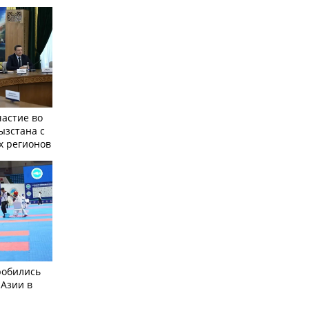
частие во
ызстана с
х регионов
робились
 Азии в