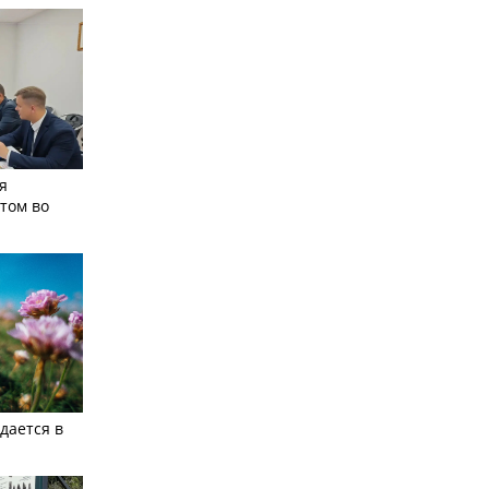
я
том во
дается в