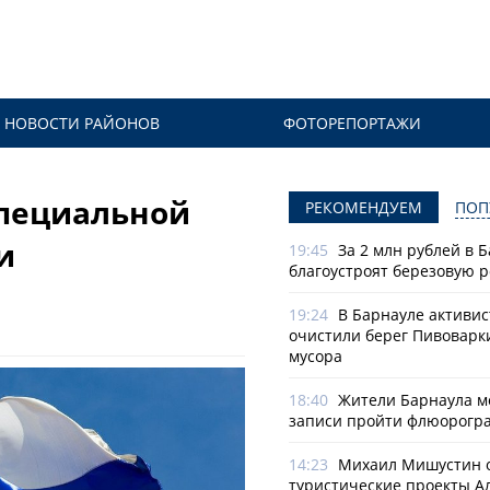
НОВОСТИ РАЙОНОВ
ФОТОРЕПОРТАЖИ
специальной
РЕКОМЕНДУЕМ
ПОП
и
19:45
За 2 млн рублей в 
благоустроят березовую 
19:24
В Барнауле активи
очистили берег Пивоварк
мусора
18:40
Жители Барнаула мо
записи пройти флюорогр
14:23
Михаил Мишустин 
туристические проекты А