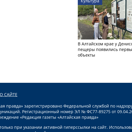
Культура
В Алтайском крае у Денис
пещеры появились первы
объекты
О САЙТЕ
я правда» зарегистрировано Федеральной службой по надзору
уникаций. Регистрационный номер ЭЛ № ФС77-89275 от 09.04.2
реждение «Редакция газеты «Алтайская правда»
олько при указании активной гиперссылки на сайт. Использов