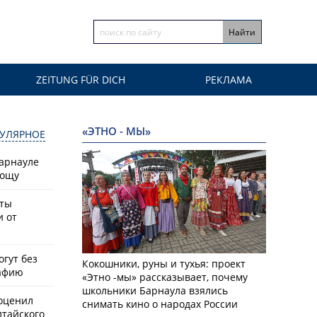
ZEITUNG FÜR DICH
РЕКЛАМА
«ЭТНО - МЫ»
УЛЯРНОЕ
Барнауле
рощу
сты
и от
гут без
Кокошники, руны и тухья: проект
афию
«Этно -мы» рассказывает, почему
школьники Барнаула взялись
оценил
снимать кино о народах России
лтайского