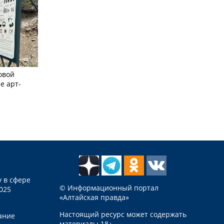
овой
е арт-
 в сфере
© Информационный портал
025
«Алтайская правда»
Настоящий ресурс может содержать
ание
материалы 18+