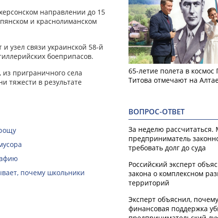
херсонском направлении до 15
купянском и краснолиманском
ов.
и узел связи украинской 58-й
ртиллерийских боеприпасов.
65-летие полета в космос
, из приграничного села
Титова отмечают на Алта
и тяжести в результате
ВОПРОС-ОТВЕТ
За неделю рассчитаться.
 рощу
предприниматель законн
мусора
требовать долг до суда
рафию
Российский эксперт объя
зывает, почему школьники
закона о комплексном ра
территорий
Эксперт объяснил, почем
финансовая поддержка уб
предпринимательский ду