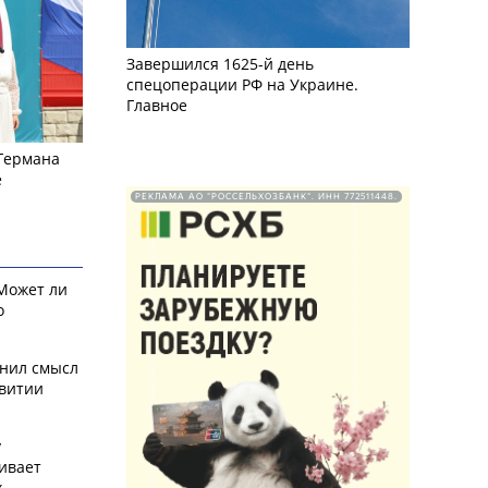
Завершился 1625-й день
спецоперации РФ на Украине.
Главное
 Германа
е
РЕКЛАМА АО "РОССЕЛЬХОЗБАНК". ИНН 772511448.
 Может ли
о
снил смысл
звитии
у
ивает
х