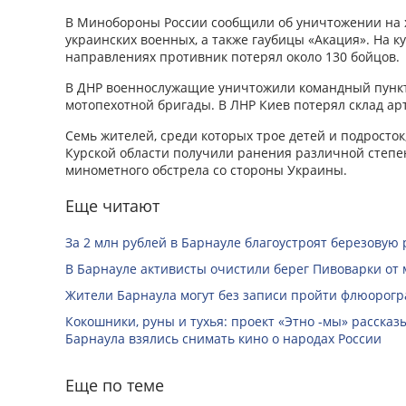
В Минобороны России сообщили об уничтожении на 
украинских военных, а также гаубицы «Акация». На 
направлениях противник потерял около 130 бойц
В ДНР военнослужащие уничтожили командный пункт 
мотопехотной бригады. В ЛНР Киев потерял склад а
Семь жителей, среди которых трое детей и подросток
Курской области получили ранения различной степен
минометного обстрела со стороны Украины.
Еще читают
За 2 млн рублей в Барнауле благоустроят березовую
В Барнауле активисты очистили берег Пивоварки от 
Жители Барнаула могут без записи пройти флюорог
Кокошники, руны и тухья: проект «Этно -мы» расска
Барнаула взялись снимать кино о народах России
Еще по теме