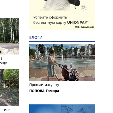
БЛОГИ
ле
рощу
Прошли макушку
ПОПОВА Тамара
истили