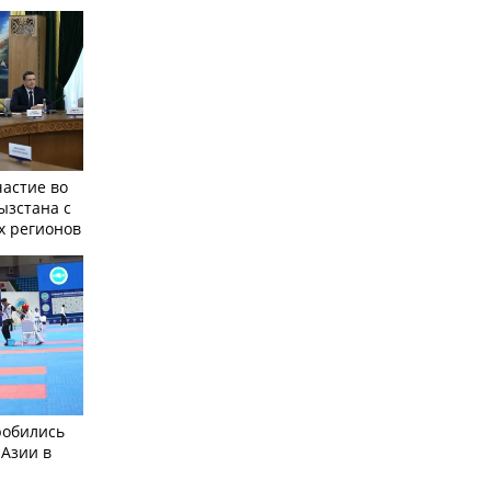
частие во
ызстана с
х регионов
робились
 Азии в