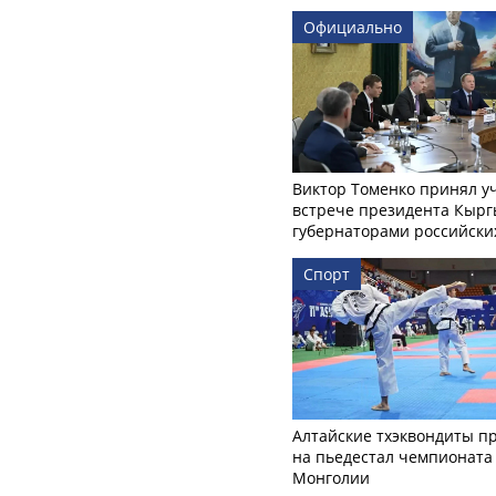
Официально
Виктор Томенко принял у
встрече президента Кырг
губернаторами российски
Спорт
Алтайские тхэквондиты п
на пьедестал чемпионата
Монголии