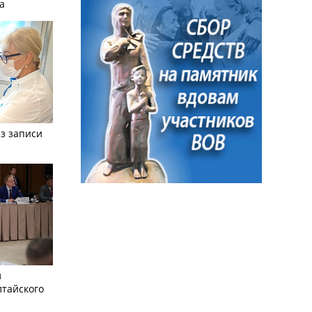
а
з записи
л
лтайского