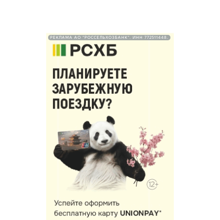
РЕКЛАМА АО "РОССЕЛЬХОЗБАНК". ИНН 772511448.