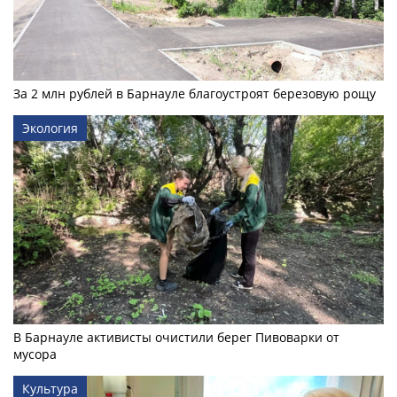
За 2 млн рублей в Барнауле благоустроят березовую рощу
Экология
В Барнауле активисты очистили берег Пивоварки от
мусора
Культура